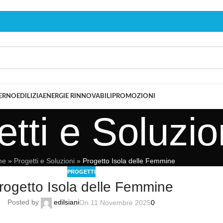
TERNO
EDILIZIA
ENERGIE RINNOVABILI
PROMOZIONI
tti e Soluzio
me
»
Progetti e Soluzioni
»
Progetto Isola delle Femmine
PROGETTI
rogetto Isola delle Femmine
Posted by
edilsiani
On 11 Novembre 2025
0