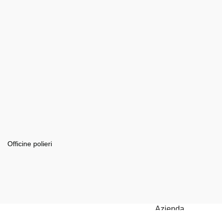
Officine polieri
Azienda
Via Sirene, 84059, Marina di Camerota (SA)