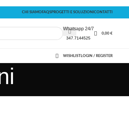
CHI SIAMO
FAQS
PROGETTI E SOLUZIONI
CONTATTI
Whatsapp 24/7
0,00
€
347.7144525
WISHLIST
LOGIN / REGISTER
ni