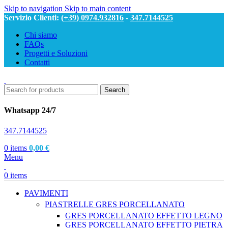
Skip to navigation
Skip to main content
Servizio Clienti:
(+39) 0974.932816
-
347.7144525
Chi siamo
FAQs
Progetti e Soluzioni
Contatti
Search
Whatsapp 24/7
347.7144525
0
items
0,00
€
Menu
0
items
PAVIMENTI
PIASTRELLE GRES PORCELLANATO
GRES PORCELLANATO EFFETTO LEGNO
GRES PORCELLANATO EFFETTO PIETRA