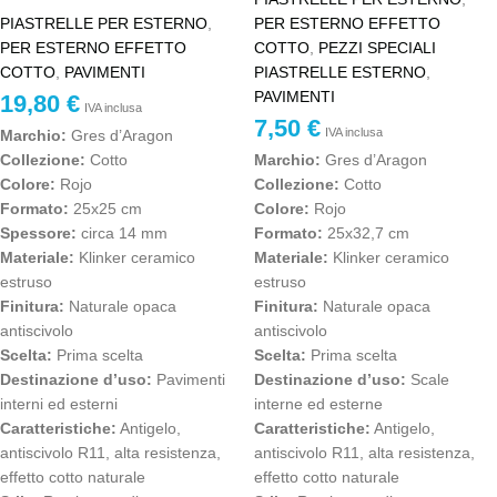
PIASTRELLE PER ESTERNO
,
PER ESTERNO EFFETTO
PER ESTERNO EFFETTO
COTTO
,
PEZZI SPECIALI
COTTO
,
PAVIMENTI
PIASTRELLE ESTERNO
,
PAVIMENTI
19,80
€
IVA inclusa
7,50
€
IVA inclusa
Marchio:
Gres d’Aragon
Collezione:
Cotto
Marchio:
Gres d’Aragon
Colore:
Rojo
Collezione:
Cotto
Formato:
25x25 cm
Colore:
Rojo
Spessore:
circa 14 mm
Formato:
25x32,7 cm
Materiale:
Klinker ceramico
Materiale:
Klinker ceramico
estruso
estruso
Finitura:
Naturale opaca
Finitura:
Naturale opaca
antiscivolo
antiscivolo
Scelta:
Prima scelta
Scelta:
Prima scelta
Destinazione d’uso:
Pavimenti
Destinazione d’uso:
Scale
interni ed esterni
interne ed esterne
Caratteristiche:
Antigelo,
Caratteristiche:
Antigelo,
antiscivolo R11, alta resistenza,
antiscivolo R11, alta resistenza,
effetto cotto naturale
effetto cotto naturale