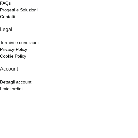
FAQs
Progetti e Soluzioni
Contatti
Legal
Termini e condizioni
Privacy-Policy
Cookie Policy
Account
Dettagli account
I miei ordini
Richiesta di recesso
Wishlist
Copyright © 2026 Siani s.r.l. P.Iva 02009920642 Rea 280878 All Rights
Reserved.