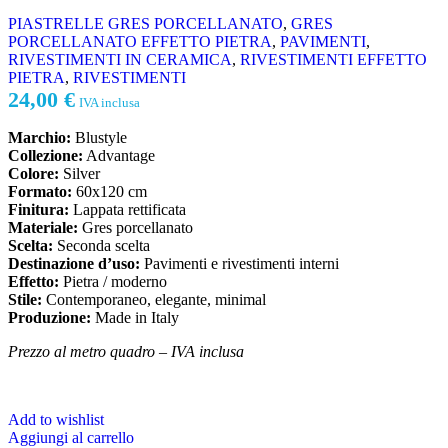
PIASTRELLE GRES PORCELLANATO
,
GRES
PORCELLANATO EFFETTO PIETRA
,
PAVIMENTI
,
RIVESTIMENTI IN CERAMICA
,
RIVESTIMENTI EFFETTO
PIETRA
,
RIVESTIMENTI
24,00
€
IVA inclusa
Marchio:
Blustyle
Collezione:
Advantage
Colore:
Silver
Formato:
60x120 cm
Finitura:
Lappata rettificata
Materiale:
Gres porcellanato
Scelta:
Seconda scelta
Destinazione d’uso:
Pavimenti e rivestimenti interni
Effetto:
Pietra / moderno
Stile:
Contemporaneo, elegante, minimal
Produzione:
Made in Italy
Prezzo al metro quadro – IVA inclusa
Add to wishlist
Aggiungi al carrello