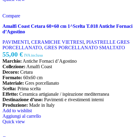
Compare
Amalfi Coast Cetara 60×60 cm 1^Scelta T.018 Antiche Fornaci
d’Agostino
PAVIMENTI
,
CERAMICHE VIETRESI
,
PIASTRELLE GRES
PORCELLANATO
,
GRES PORCELLANATO SMALTATO
55,00
€
IVA inclusa
Marchio:
Antiche Fornaci d’Agostino
Collezione:
Amalfi Coast
Decoro:
Cetara
Formato:
60x60 cm
Materiale:
Gres porcellanato
Scelta:
Prima scelta
Effetto:
Ceramica artigianale / ispirazione mediterranea
Destinazione d’uso:
Pavimenti e rivestimenti interni
Produzione:
Made in Italy
Add to wishlist
Aggiungi al carrello
Quick view