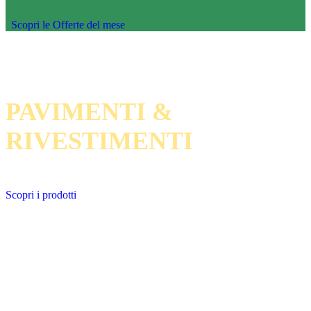
Scopri le Offerte del mese
Superfici d’autore per i tuoi spazi
PAVIMENTI &
RIVESTIMENTI
Scopri i prodotti
Trasformare il
bagno in un'oasi
rigenerante
SANITARI