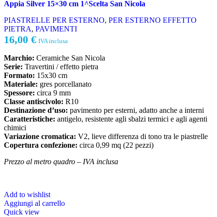
Appia Silver 15×30 cm 1^Scelta San Nicola
PIASTRELLE PER ESTERNO
,
PER ESTERNO EFFETTO
PIETRA
,
PAVIMENTI
16,00
€
IVA inclusa
Marchio:
Ceramiche San Nicola
Serie:
Travertini / effetto pietra
Formato:
15x30 cm
Materiale:
gres porcellanato
Spessore:
circa 9 mm
Classe antiscivolo:
R10
Destinazione d’uso:
pavimento per esterni, adatto anche a interni
Caratteristiche:
antigelo, resistente agli sbalzi termici e agli agenti
chimici
Variazione cromatica:
V2, lieve differenza di tono tra le piastrelle
Copertura confezione:
circa 0,99 mq (22 pezzi)
Prezzo al metro quadro – IVA inclusa
Add to wishlist
Aggiungi al carrello
Quick view