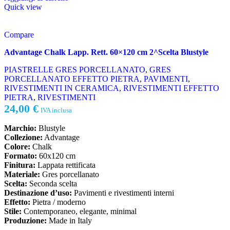
Quick view
Compare
Advantage Chalk Lapp. Rett. 60×120 cm 2^Scelta Blustyle
PIASTRELLE GRES PORCELLANATO
,
GRES
PORCELLANATO EFFETTO PIETRA
,
PAVIMENTI
,
RIVESTIMENTI IN CERAMICA
,
RIVESTIMENTI EFFETTO
PIETRA
,
RIVESTIMENTI
24,00
€
IVA inclusa
Marchio:
Blustyle
Collezione:
Advantage
Colore:
Chalk
Formato:
60x120 cm
Finitura:
Lappata rettificata
Materiale:
Gres porcellanato
Scelta:
Seconda scelta
Destinazione d’uso:
Pavimenti e rivestimenti interni
Effetto:
Pietra / moderno
Stile:
Contemporaneo, elegante, minimal
Produzione:
Made in Italy