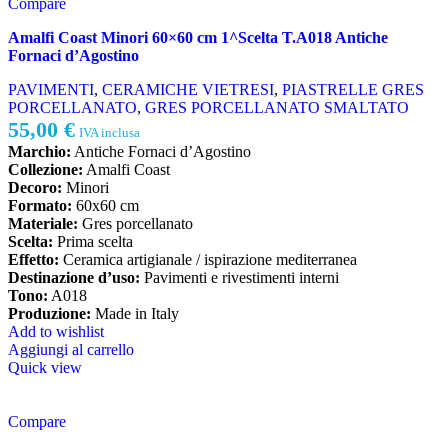
Compare
Amalfi Coast Minori 60×60 cm 1^Scelta T.A018 Antiche
Fornaci d’Agostino
PAVIMENTI
,
CERAMICHE VIETRESI
,
PIASTRELLE GRES
PORCELLANATO
,
GRES PORCELLANATO SMALTATO
55,00
€
IVA inclusa
Marchio:
Antiche Fornaci d’Agostino
Collezione:
Amalfi Coast
Decoro:
Minori
Formato:
60x60 cm
Materiale:
Gres porcellanato
Scelta:
Prima scelta
Effetto:
Ceramica artigianale / ispirazione mediterranea
Destinazione d’uso:
Pavimenti e rivestimenti interni
Tono:
A018
Produzione:
Made in Italy
Add to wishlist
Aggiungi al carrello
Quick view
Compare