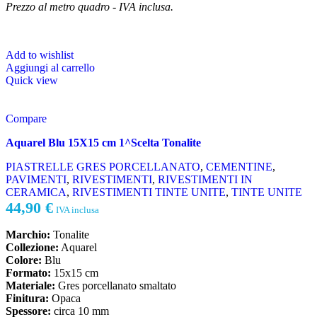
Prezzo al metro quadro - IVA inclusa.
Add to wishlist
Aggiungi al carrello
Quick view
Compare
Aquarel Blu 15X15 cm 1^Scelta Tonalite
PIASTRELLE GRES PORCELLANATO
,
CEMENTINE
,
PAVIMENTI
,
RIVESTIMENTI
,
RIVESTIMENTI IN
CERAMICA
,
RIVESTIMENTI TINTE UNITE
,
TINTE UNITE
44,90
€
IVA inclusa
Marchio:
Tonalite
Collezione:
Aquarel
Colore:
Blu
Formato:
15x15 cm
Materiale:
Gres porcellanato smaltato
Finitura:
Opaca
Spessore:
circa 10 mm