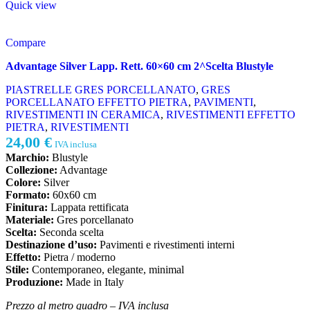
Quick view
Compare
Advantage Silver Lapp. Rett. 60×60 cm 2^Scelta Blustyle
PIASTRELLE GRES PORCELLANATO
,
GRES
PORCELLANATO EFFETTO PIETRA
,
PAVIMENTI
,
RIVESTIMENTI IN CERAMICA
,
RIVESTIMENTI EFFETTO
PIETRA
,
RIVESTIMENTI
24,00
€
IVA inclusa
Marchio:
Blustyle
Collezione:
Advantage
Colore:
Silver
Formato:
60x60 cm
Finitura:
Lappata rettificata
Materiale:
Gres porcellanato
Scelta:
Seconda scelta
Destinazione d’uso:
Pavimenti e rivestimenti interni
Effetto:
Pietra / moderno
Stile:
Contemporaneo, elegante, minimal
Produzione:
Made in Italy
Prezzo al metro quadro – IVA inclusa