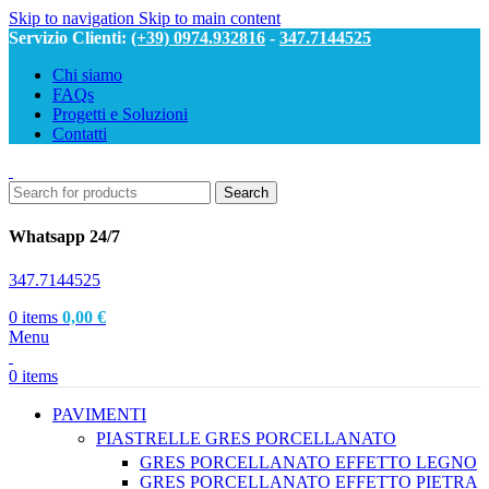
Skip to navigation
Skip to main content
Servizio Clienti:
(+39) 0974.932816
-
347.7144525
Chi siamo
FAQs
Progetti e Soluzioni
Contatti
Search
Whatsapp 24/7
347.7144525
0
items
0,00
€
Menu
0
items
PAVIMENTI
PIASTRELLE GRES PORCELLANATO
GRES PORCELLANATO EFFETTO LEGNO
GRES PORCELLANATO EFFETTO PIETRA