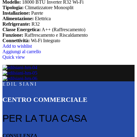
Modello:
18000 BTU Inverter R32 Wi-Fi
Tipologia:
Climatizzatore Monosplit
Installazione:
Parete
Alimentazione:
Elettrica
Refrigerante:
R32
Classe Energetica:
A++ (Raffrescamento)
Funzione:
Raffrescamento e Riscaldamento
Connettività:
Wi-Fi Integrato
Add to wishlist
Aggiungi al carrello
Quick view
EDIL SIANI
CENTRO COMMERCIALE
PER LA TUA CASA
CONSULENZA