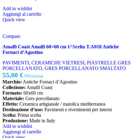
Add to wishlist
Aggiungi al carrello
Quick view
Compare
Amalfi Coast Amalfi 60×60 cm 1^Scelta T.A018 Antiche
Fornaci d’Agostino
PAVIMENTI
,
CERAMICHE VIETRESI
,
PIASTRELLE GRES
PORCELLANATO
,
GRES PORCELLANATO SMALTATO
55,00
€
IVA inclusa
Marchio:
Antiche Fornaci d’Agostino
Collezione:
Amalfi Coast
Formato:
60x60 cm
Materiale:
Gres porcellanato
Effetto:
Ceramica artigianale / maiolica mediterranea
Destinazione d’uso:
Pavimenti e rivestimenti per interni
Scelta:
Prima scelta
Produzione:
Made in Italy
Add to wishlist
Aggiungi al carrello
Quick view