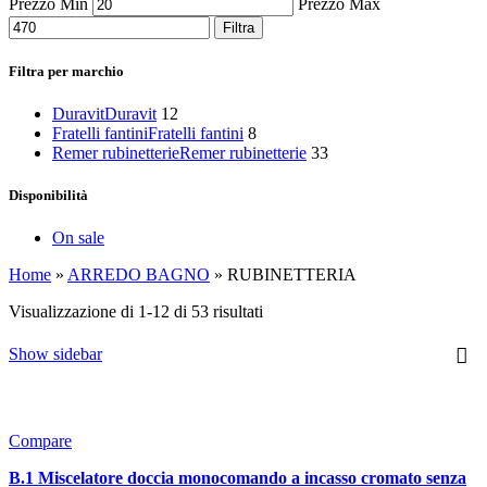
Prezzo Min
Prezzo Max
Filtra
Filtra per marchio
Duravit
Duravit
12
Fratelli fantini
Fratelli fantini
8
Remer rubinetterie
Remer rubinetterie
33
Disponibilità
On sale
Home
»
ARREDO BAGNO
»
RUBINETTERIA
Visualizzazione di 1-12 di 53 risultati
Show sidebar
Compare
B.1 Miscelatore doccia monocomando a incasso cromato senza