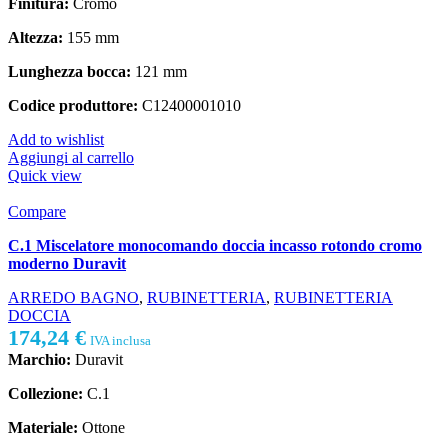
Finitura:
Cromo
Altezza:
155 mm
Lunghezza bocca:
121 mm
Codice produttore:
C12400001010
Add to wishlist
Aggiungi al carrello
Quick view
Compare
C.1 Miscelatore monocomando doccia incasso rotondo cromo
moderno Duravit
ARREDO BAGNO
,
RUBINETTERIA
,
RUBINETTERIA
DOCCIA
174,24
€
IVA inclusa
Marchio:
Duravit
Collezione:
C.1
Materiale:
Ottone