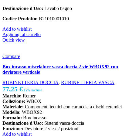
Destinazione d'Uso:
Lavabo bagno
Codice Prodotto:
B21010001010
Add to wishlist
Aggiungi al carrello
Quick view
Compare
Box incasso miscelatore vasca doccia 2 vie WBOX92 con
deviatore verticale
RUBINETTERIA DOCCIA
,
RUBINETTERIA VASCA
77,25
€
IVA inclusa
Marchio:
Remer
Collezione:
WBOX
Materiale:
Componenti tecnici con cartuccia a dischi ceramici
Modello:
WBOX92
Formato:
Box incasso
Destinazione d'Uso:
Sistemi vasca-doccia
Funzione:
Deviatore 2 vie / 2 posizioni
Add to wishlist