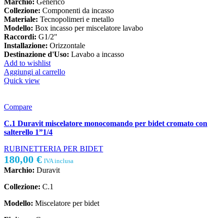
Marchio:
Generico
Collezione:
Componenti da incasso
Materiale:
Tecnopolimeri e metallo
Modello:
Box incasso per miscelatore lavabo
Raccordi:
G1/2"
Installazione:
Orizzontale
Destinazione d'Uso:
Lavabo a incasso
Add to wishlist
Aggiungi al carrello
Quick view
Compare
C.1 Duravit miscelatore monocomando per bidet cromato con
salterello 1”1/4
RUBINETTERIA PER BIDET
180,00
€
IVA inclusa
Marchio:
Duravit
Collezione:
C.1
Modello:
Miscelatore per bidet