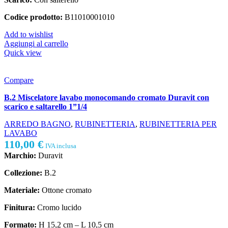
Codice prodotto:
B11010001010
Add to wishlist
Aggiungi al carrello
Quick view
Compare
B.2 Miscelatore lavabo monocomando cromato Duravit con
scarico e saltarello 1”1/4
ARREDO BAGNO
,
RUBINETTERIA
,
RUBINETTERIA PER
LAVABO
110,00
€
IVA inclusa
Marchio:
Duravit
Collezione:
B.2
Materiale:
Ottone cromato
Finitura:
Cromo lucido
Formato:
H 15,2 cm – L 10,5 cm