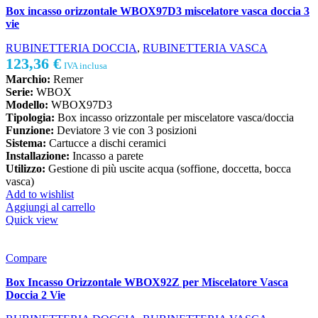
Box incasso orizzontale WBOX97D3 miscelatore vasca doccia 3
vie
RUBINETTERIA DOCCIA
,
RUBINETTERIA VASCA
123,36
€
IVA inclusa
Marchio:
Remer
Serie:
WBOX
Modello:
WBOX97D3
Tipologia:
Box incasso orizzontale per miscelatore vasca/doccia
Funzione:
Deviatore 3 vie con 3 posizioni
Sistema:
Cartucce a dischi ceramici
Installazione:
Incasso a parete
Utilizzo:
Gestione di più uscite acqua (soffione, doccetta, bocca
vasca)
Add to wishlist
Aggiungi al carrello
Quick view
Compare
Box Incasso Orizzontale WBOX92Z per Miscelatore Vasca
Doccia 2 Vie