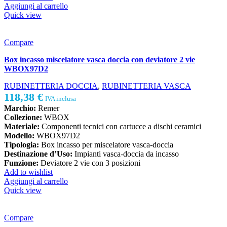
Aggiungi al carrello
Quick view
Compare
Box incasso miscelatore vasca doccia con deviatore 2 vie
WBOX97D2
RUBINETTERIA DOCCIA
,
RUBINETTERIA VASCA
118,38
€
IVA inclusa
Marchio:
Remer
Collezione:
WBOX
Materiale:
Componenti tecnici con cartucce a dischi ceramici
Modello:
WBOX97D2
Tipologia:
Box incasso per miscelatore vasca-doccia
Destinazione d’Uso:
Impianti vasca-doccia da incasso
Funzione:
Deviatore 2 vie con 3 posizioni
Add to wishlist
Aggiungi al carrello
Quick view
Compare