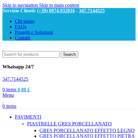
Skip to navigation
Skip to main content
Servizio Clienti:
(+39) 0974.932816
-
347.7144525
Chi siamo
FAQs
Progetti e Soluzioni
Contatti
Search
Whatsapp 24/7
347.7144525
0
items
0,00
€
Menu
0
items
PAVIMENTI
PIASTRELLE GRES PORCELLANATO
GRES PORCELLANATO EFFETTO LEGNO
GRES PORCELLANATO EFFETTO PIETRA