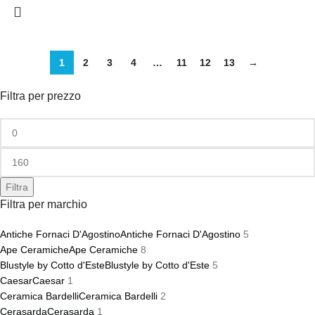
rivestimenti interni/esterni
Scelta:
Prima scelta
Caratteristiche:
Antigelo, decorativo,
Bordo:
Non rettificato
resistente, facile manutenzione
Destinazione d’uso:
Pavimento e
Stile:
Vintage, mediterraneo,
rivestimento
cementina contemporanea
1
2
3
4
…
11
12
13
→
Prezzo al metro quadro – IVA inclusa
Produzione:
Made in Italy
Filtra per prezzo
Prezzo al metro quadro – IVA inclusa
Filtra
Filtra per marchio
Antiche Fornaci D'Agostino
Antiche Fornaci D'Agostino
5
Ape Ceramiche
Ape Ceramiche
8
Blustyle by Cotto d'Este
Blustyle by Cotto d'Este
5
Caesar
Caesar
1
Ceramica Bardelli
Ceramica Bardelli
2
Cerasarda
Cerasarda
1