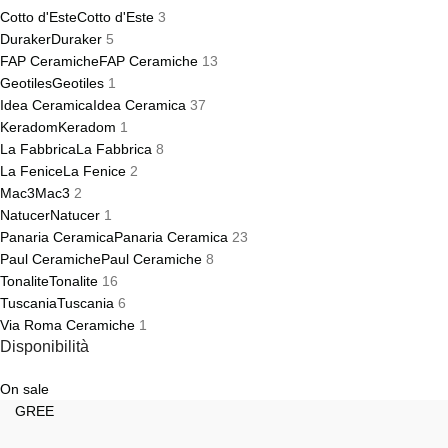
Cotto d'Este
Cotto d'Este
3
Duraker
Duraker
5
FAP Ceramiche
FAP Ceramiche
13
Geotiles
Geotiles
1
Idea Ceramica
Idea Ceramica
37
Keradom
Keradom
1
La Fabbrica
La Fabbrica
8
La Fenice
La Fenice
2
Mac3
Mac3
2
Natucer
Natucer
1
Panaria Ceramica
Panaria Ceramica
23
Paul Ceramiche
Paul Ceramiche
8
Tonalite
Tonalite
16
Tuscania
Tuscania
6
Via Roma Ceramiche
1
Disponibilità
On sale
GREE