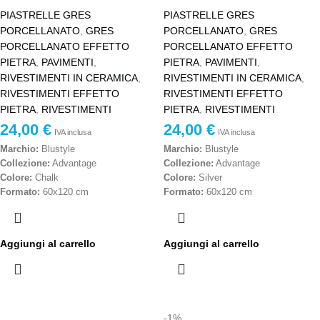
PIASTRELLE GRES
PIASTRELLE GRES
PORCELLANATO
,
GRES
PORCELLANATO
,
GRES
PORCELLANATO EFFETTO
PORCELLANATO EFFETTO
PIETRA
,
PAVIMENTI
,
PIETRA
,
PAVIMENTI
,
RIVESTIMENTI IN CERAMICA
,
RIVESTIMENTI IN CERAMICA
,
RIVESTIMENTI EFFETTO
RIVESTIMENTI EFFETTO
PIETRA
,
RIVESTIMENTI
PIETRA
,
RIVESTIMENTI
24,00
€
24,00
€
IVA inclusa
IVA inclusa
Marchio:
Blustyle
Marchio:
Blustyle
Collezione:
Advantage
Collezione:
Advantage
Colore:
Chalk
Colore:
Silver
Formato:
60x120 cm
Formato:
60x120 cm
Finitura:
Lappata rettificata
Finitura:
Lappata rettificata
Materiale:
Gres porcellanato
Materiale:
Gres porcellanato
Scelta:
Seconda scelta
Scelta:
Seconda scelta
Aggiungi al carrello
Aggiungi al carrello
Destinazione d’uso:
Pavimenti e
Destinazione d’uso:
Pavimenti e
rivestimenti interni
rivestimenti interni
Effetto:
Pietra / moderno
Effetto:
Pietra / moderno
Stile:
Contemporaneo, elegante,
Stile:
Contemporaneo, elegante,
minimal
minimal
-1%