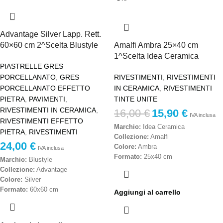
Produzione:
Made in Italy
Produzione:
Made in Italy
Prezzo al metro quadro – IVA inclusa
Prezzo al metro quadro – IVA inclusa
Advantage Silver Lapp. Rett.
60×60 cm 2^Scelta Blustyle
Amalfi Ambra 25×40 cm
1^Scelta Idea Ceramica
PIASTRELLE GRES
PORCELLANATO
,
GRES
RIVESTIMENTI
,
RIVESTIMENTI
PORCELLANATO EFFETTO
IN CERAMICA
,
RIVESTIMENTI
PIETRA
,
PAVIMENTI
,
TINTE UNITE
RIVESTIMENTI IN CERAMICA
,
16,00
€
15,90
€
IVA inclusa
RIVESTIMENTI EFFETTO
Marchio:
Idea Ceramica
PIETRA
,
RIVESTIMENTI
Collezione:
Amalfi
24,00
€
Colore:
Ambra
IVA inclusa
Formato:
25x40 cm
Marchio:
Blustyle
Materiale:
Ceramica da rivestimento
Collezione:
Advantage
Finitura:
Lucida
Colore:
Silver
Scelta:
Prima scelta
Formato:
60x60 cm
Aggiungi al carrello
Destinazione d’uso:
Rivestimenti
Finitura:
Lappata rettificata
interni
Materiale:
Gres porcellanato
Caratteristiche:
Superficie brillante,
Scelta:
Seconda scelta