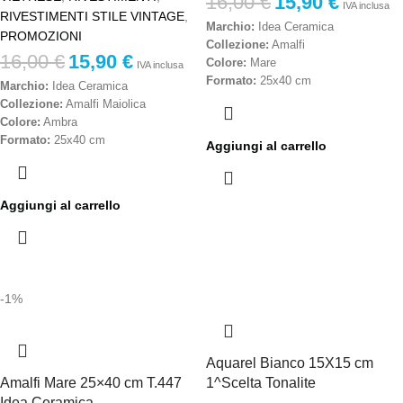
16,00
€
15,90
€
IVA inclusa
RIVESTIMENTI STILE VINTAGE
,
Marchio:
Idea Ceramica
PROMOZIONI
Collezione:
Amalfi
16,00
€
15,90
€
Colore:
Mare
IVA inclusa
Formato:
25x40 cm
Marchio:
Idea Ceramica
Tono:
T.251
Collezione:
Amalfi Maiolica
Materiale:
Rivestimento ceramico
Colore:
Ambra
Finitura:
Lucida
Formato:
25x40 cm
Aggiungi al carrello
Scelta:
Prima scelta
Materiale:
Ceramica smaltata
Destinazione d'uso:
Rivestimenti
Scelta:
Prima scelta
interni
Destinazione d’uso:
Rivestimenti
Aggiungi al carrello
Caratteristiche:
Superficie luminosa,
interni
resistente all'umidità, facile
Effetto:
Decorativo / luminoso
manutenzione
Stile:
Tradizionale, elegante,
Stile:
Mediterraneo, contemporaneo,
versatile
elegante
Produzione:
Made in Italy
Produzione:
Made in Italy
-1%
Prezzo al metro quadro – IVA inclusa
Prezzo al metro quadro – IVA inclusa
Aquarel Bianco 15X15 cm
Amalfi Mare 25×40 cm T.447
1^Scelta Tonalite
Idea Ceramica