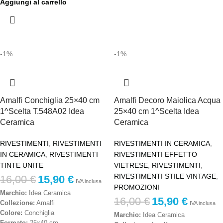
Aggiungi al carrello
tonalità calde, facile manutenzione
Destinazione d’uso:
Pavimenti e
Stile:
Mediterraneo, classico
rivestimenti interni
contemporaneo, artigianale
Effetto:
Pietra / moderno
Produzione:
Made in Italy
Stile:
Contemporaneo, elegante,
minimal
Prezzo al metro quadro – IVA inclusa
-1%
-1%
Produzione:
Made in Italy
Prezzo al metro quadro – IVA inclusa
Amalfi Conchiglia 25×40 cm
Amalfi Decoro Maiolica Acqua
1^Scelta T.548A02 Idea
25×40 cm 1^Scelta Idea
Ceramica
Ceramica
RIVESTIMENTI
,
RIVESTIMENTI
RIVESTIMENTI IN CERAMICA
,
IN CERAMICA
,
RIVESTIMENTI
RIVESTIMENTI EFFETTO
TINTE UNITE
VIETRESE
,
RIVESTIMENTI
,
RIVESTIMENTI STILE VINTAGE
,
16,00
€
15,90
€
IVA inclusa
PROMOZIONI
Marchio:
Idea Ceramica
16,00
€
15,90
€
Collezione:
Amalfi
IVA inclusa
Colore:
Conchiglia
Marchio:
Idea Ceramica