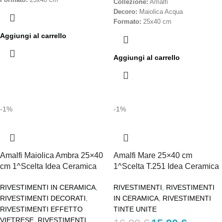
Formato:
25x40 cm
Collezione:
Amalfi
Materiale:
Ceramica smaltata
Decoro:
Maiolica Acqua
Scelta:
Prima scelta
Formato:
25x40 cm
Codice:
T.548A02
Materiale:
Rivestimento ceramico
Aggiungi al carrello
Destinazione d’uso:
Rivestimenti
decorativo
interni
Finitura:
Lucida
Aggiungi al carrello
Effetto:
Decorativo / luminoso
Scelta:
Prima scelta
Stile:
Tradizionale, elegante,
Destinazione d’uso:
Rivestimenti
versatile
interni
Produzione:
Made in Italy
Caratteristiche:
Decoro ispirato alle
maioliche mediterranee, resistente,
Prezzo al metro quadro – IVA inclusa
-1%
-1%
facile manutenzione
Stile:
Mediterraneo, decorativo,
contemporaneo
Produzione:
Made in Italy
Amalfi Maiolica Ambra 25×40
Amalfi Mare 25×40 cm
Prezzo al metro quadro – IVA inclusa
cm 1^Scelta Idea Ceramica
1^Scelta T.251 Idea Ceramica
RIVESTIMENTI IN CERAMICA
,
RIVESTIMENTI
,
RIVESTIMENTI
RIVESTIMENTI DECORATI
,
IN CERAMICA
,
RIVESTIMENTI
RIVESTIMENTI EFFETTO
TINTE UNITE
VIETRESE
,
RIVESTIMENTI
,