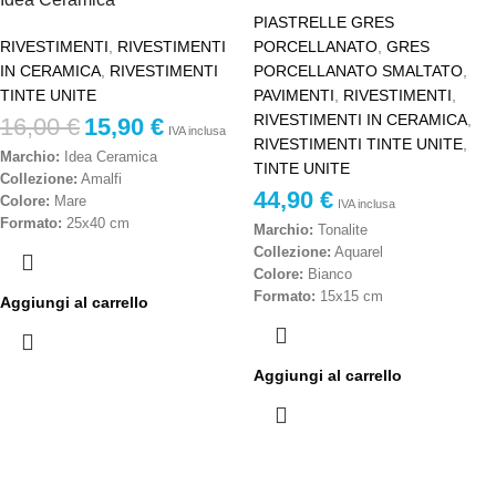
PIASTRELLE GRES
RIVESTIMENTI
,
RIVESTIMENTI
PORCELLANATO
,
GRES
IN CERAMICA
,
RIVESTIMENTI
PORCELLANATO SMALTATO
,
TINTE UNITE
PAVIMENTI
,
RIVESTIMENTI
,
RIVESTIMENTI IN CERAMICA
,
16,00
€
15,90
€
IVA inclusa
RIVESTIMENTI TINTE UNITE
,
Marchio:
Idea Ceramica
TINTE UNITE
Collezione:
Amalfi
44,90
€
Colore:
Mare
IVA inclusa
Formato:
25x40 cm
Marchio:
Tonalite
Tono:
T.447
Collezione:
Aquarel
Materiale:
Ceramica da rivestimento
Colore:
Bianco
Finitura:
Lucida
Formato:
15x15 cm
Aggiungi al carrello
Scelta:
Prima scelta
Materiale:
Gres porcellanato
Destinazione d’uso:
Rivestimenti
Finitura:
Lucida
interni
Scelta:
Prima scelta
Aggiungi al carrello
Caratteristiche:
Superficie brillante,
Destinazione d'uso:
Pavimenti e
tonalità marine, facile manutenzione
rivestimenti interni
Stile:
Mediterraneo, marino,
Caratteristiche:
Effetto ceramica
contemporaneo
artigianale, resistente all'umidità,
Produzione:
Made in Italy
facile manutenzione
Stile:
Contemporaneo, mediterraneo,