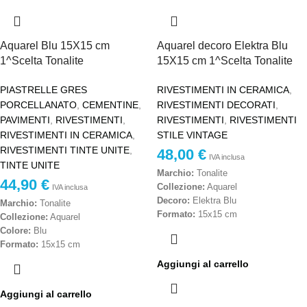
Prezzo al metro quadro – IVA inclusa
artigianale
Produzione:
Made in Italy
Aquarel Blu 15X15 cm
Aquarel decoro Elektra Blu
Prezzo al metro quadro - IVA inclusa.
1^Scelta Tonalite
15X15 cm 1^Scelta Tonalite
PIASTRELLE GRES
RIVESTIMENTI IN CERAMICA
,
PORCELLANATO
,
CEMENTINE
,
RIVESTIMENTI DECORATI
,
PAVIMENTI
,
RIVESTIMENTI
,
RIVESTIMENTI
,
RIVESTIMENTI
RIVESTIMENTI IN CERAMICA
,
STILE VINTAGE
RIVESTIMENTI TINTE UNITE
,
48,00
€
IVA inclusa
TINTE UNITE
Marchio:
Tonalite
44,90
€
Collezione:
Aquarel
IVA inclusa
Decoro:
Elektra Blu
Marchio:
Tonalite
Formato:
15x15 cm
Collezione:
Aquarel
Spessore:
circa 10 mm
Colore:
Blu
Materiale:
Gres porcellanato
Formato:
15x15 cm
smaltato
Materiale:
Gres porcellanato
Aggiungi al carrello
Finitura:
Opaca
smaltato
Scelta:
Prima scelta
Finitura:
Opaca
Aggiungi al carrello
Destinazione d’uso:
Pavimenti e
Spessore:
circa 10 mm