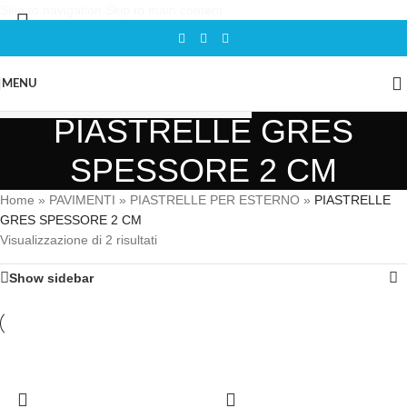
Skip to navigation
Skip to main content
MENU
PIASTRELLE GRES
SPESSORE 2 CM
Home
»
PAVIMENTI
»
PIASTRELLE PER ESTERNO
»
PIASTRELLE
GRES SPESSORE 2 CM
Visualizzazione di 2 risultati
Show sidebar