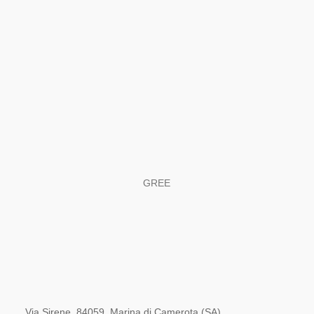
GREE
Via Sirene, 84059, Marina di Camerota (SA)