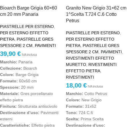
Bioarch Barge Grigia 60×60
Granito New Grigio 31×62 cm
cm 20 mm Panaria
1^Scelta T.724 C.6 Cotto
Petrus
PIASTRELLE PER ESTERNO
,
PER ESTERNO EFFETTO
PIASTRELLE PER ESTERNO
,
PIETRA
,
PIASTRELLE GRES
PER ESTERNO EFFETTO
SPESSORE 2 CM
,
PAVIMENTI
PIETRA
,
PIASTRELLE GRES
SPESSORE 2 CM
,
PAVIMENTI
,
39,90
€
IVA inclusa
RIVESTIMENTI EFFETTO
Marchio:
Panaria
MURETTO
,
RIVESTIMENTI
Collezione:
Bioarch
EFFETTO PIETRA
,
Colore:
Barge Grigia
RIVESTIMENTI
Formato:
60x60 cm
18,00
€
IVA inclusa
Spessore:
20 mm
Materiale:
Gres porcellanato
Marchio:
Cotto Petrus
effetto pietra
Colore:
New Grigio
Finitura:
Strutturata antiscivolo
Formato:
31x62
Destinazione d’uso:
Pavimenti
Tono:
724 C.6
esterni
Scelta:
Prima Scelta
Caratteristiche:
Effetto pietra
Destinazione d'uso: