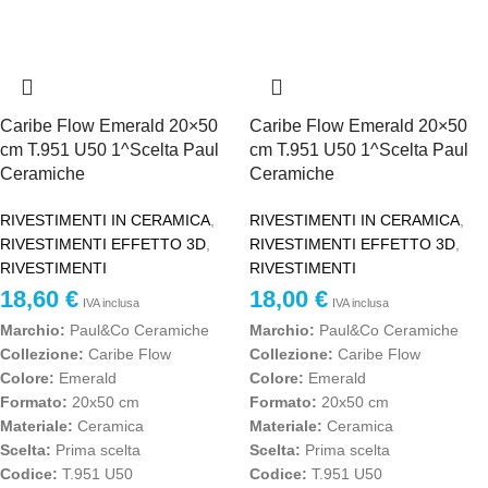
Caribe Flow Emerald 20×50
Caribe Flow Emerald 20×50
cm T.951 U50 1^Scelta Paul
cm T.951 U50 1^Scelta Paul
Ceramiche
Ceramiche
RIVESTIMENTI IN CERAMICA
,
RIVESTIMENTI IN CERAMICA
,
RIVESTIMENTI EFFETTO 3D
,
RIVESTIMENTI EFFETTO 3D
,
RIVESTIMENTI
RIVESTIMENTI
18,60
€
18,00
€
IVA inclusa
IVA inclusa
Marchio:
Paul&Co Ceramiche
Marchio:
Paul&Co Ceramiche
Collezione:
Caribe Flow
Collezione:
Caribe Flow
Colore:
Emerald
Colore:
Emerald
Formato:
20x50 cm
Formato:
20x50 cm
Materiale:
Ceramica
Materiale:
Ceramica
Scelta:
Prima scelta
Scelta:
Prima scelta
Codice:
T.951 U50
Codice:
T.951 U50