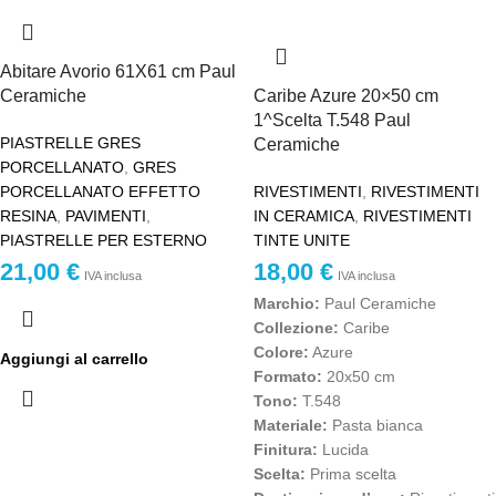
Abitare Avorio 61X61 cm Paul
Ceramiche
Caribe Azure 20×50 cm
1^Scelta T.548 Paul
PIASTRELLE GRES
Ceramiche
PORCELLANATO
,
GRES
PORCELLANATO EFFETTO
RIVESTIMENTI
,
RIVESTIMENTI
RESINA
,
PAVIMENTI
,
IN CERAMICA
,
RIVESTIMENTI
PIASTRELLE PER ESTERNO
TINTE UNITE
21,00
€
18,00
€
IVA inclusa
IVA inclusa
Marchio:
Paul Ceramiche
Collezione:
Caribe
Colore:
Azure
Aggiungi al carrello
Formato:
20x50 cm
Tono:
T.548
Materiale:
Pasta bianca
Finitura:
Lucida
Scelta:
Prima scelta