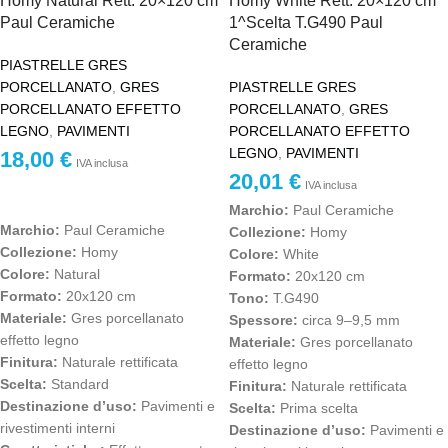
Homy Natural Rett. 20×120 cm
Homy White Rett. 20×120 cm
Paul Ceramiche
1^Scelta T.G490 Paul
Ceramiche
PIASTRELLE GRES
PORCELLANATO
,
GRES
PIASTRELLE GRES
PORCELLANATO EFFETTO
PORCELLANATO
,
GRES
LEGNO
,
PAVIMENTI
PORCELLANATO EFFETTO
LEGNO
,
PAVIMENTI
18,00
€
IVA inclusa
20,01
€
IVA inclusa
Marchio:
Paul Ceramiche
Marchio:
Paul Ceramiche
Collezione:
Homy
Collezione:
Homy
Colore:
White
Colore:
Natural
Formato:
20x120 cm
Formato:
20x120 cm
Tono:
T.G490
Materiale:
Gres porcellanato
Spessore:
circa 9–9,5 mm
effetto legno
Materiale:
Gres porcellanato
Finitura:
Naturale rettificata
effetto legno
Scelta:
Standard
Finitura:
Naturale rettificata
Destinazione d’uso:
Pavimenti e
Scelta:
Prima scelta
rivestimenti interni
Destinazione d’uso:
Pavimenti e