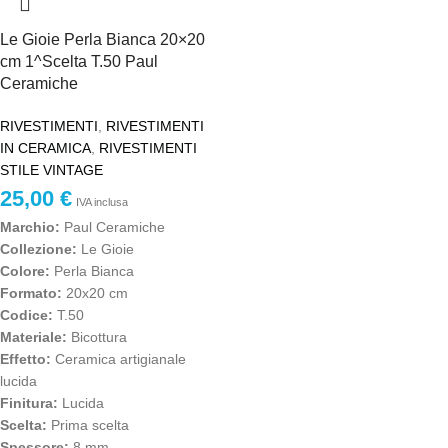
Le Gioie Perla Bianca 20×20
cm 1^Scelta T.50 Paul
Ceramiche
RIVESTIMENTI
,
RIVESTIMENTI
IN CERAMICA
,
RIVESTIMENTI
STILE VINTAGE
25,00
€
IVA inclusa
Marchio:
Paul Ceramiche
Collezione:
Le Gioie
Colore:
Perla Bianca
Formato:
20x20 cm
Codice:
T.50
Materiale:
Bicottura
Effetto:
Ceramica artigianale
lucida
Finitura:
Lucida
Scelta:
Prima scelta
Spessore:
8 mm