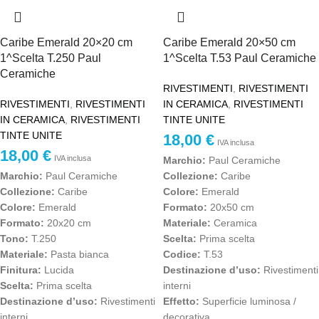
Caribe Emerald 20×20 cm
Caribe Emerald 20×50 cm
1^Scelta T.250 Paul
1^Scelta T.53 Paul Ceramiche
Ceramiche
RIVESTIMENTI
,
RIVESTIMENTI
RIVESTIMENTI
,
RIVESTIMENTI
IN CERAMICA
,
RIVESTIMENTI
IN CERAMICA
,
RIVESTIMENTI
TINTE UNITE
TINTE UNITE
18,00
€
IVA inclusa
18,00
€
IVA inclusa
Marchio:
Paul Ceramiche
Marchio:
Paul Ceramiche
Collezione:
Caribe
Collezione:
Caribe
Colore:
Emerald
Colore:
Emerald
Formato:
20x50 cm
Formato:
20x20 cm
Materiale:
Ceramica
Tono:
T.250
Scelta:
Prima scelta
Materiale:
Pasta bianca
Codice:
T.53
Finitura:
Lucida
Destinazione d’uso:
Rivestimenti
Scelta:
Prima scelta
interni
Destinazione d’uso:
Rivestimenti
Effetto:
Superficie luminosa /
interni
decorativa