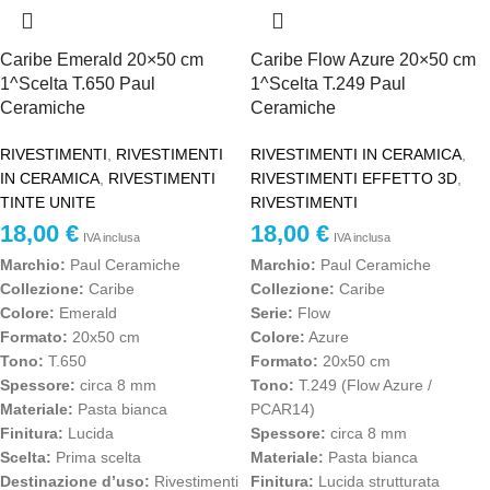
Caribe Emerald 20×50 cm
Caribe Flow Azure 20×50 cm
1^Scelta T.650 Paul
1^Scelta T.249 Paul
Ceramiche
Ceramiche
RIVESTIMENTI
,
RIVESTIMENTI
RIVESTIMENTI IN CERAMICA
,
IN CERAMICA
,
RIVESTIMENTI
RIVESTIMENTI EFFETTO 3D
,
TINTE UNITE
RIVESTIMENTI
18,00
€
18,00
€
IVA inclusa
IVA inclusa
Marchio:
Paul Ceramiche
Marchio:
Paul Ceramiche
Collezione:
Caribe
Collezione:
Caribe
Colore:
Emerald
Serie:
Flow
Formato:
20x50 cm
Colore:
Azure
Tono:
T.650
Formato:
20x50 cm
Spessore:
circa 8 mm
Tono:
T.249 (Flow Azure /
Materiale:
Pasta bianca
PCAR14)
Finitura:
Lucida
Spessore:
circa 8 mm
Scelta:
Prima scelta
Materiale:
Pasta bianca
Destinazione d’uso:
Rivestimenti
Finitura:
Lucida strutturata