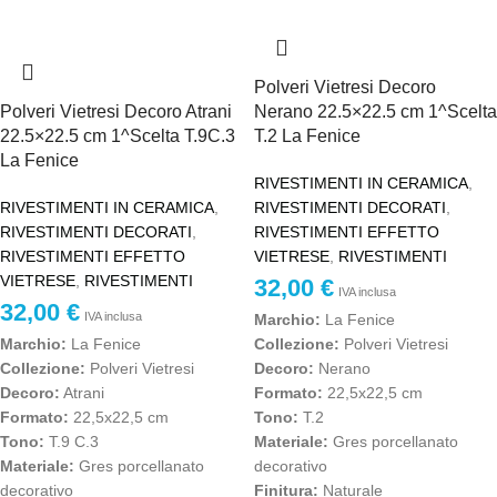
Polveri Vietresi Decoro
Polveri Vietresi Decoro Atrani
Nerano 22.5×22.5 cm 1^Scelta
22.5×22.5 cm 1^Scelta T.9C.3
T.2 La Fenice
La Fenice
RIVESTIMENTI IN CERAMICA
,
RIVESTIMENTI IN CERAMICA
,
RIVESTIMENTI DECORATI
,
RIVESTIMENTI DECORATI
,
RIVESTIMENTI EFFETTO
RIVESTIMENTI EFFETTO
VIETRESE
,
RIVESTIMENTI
VIETRESE
,
RIVESTIMENTI
32,00
€
IVA inclusa
32,00
€
IVA inclusa
Marchio:
La Fenice
Marchio:
La Fenice
Collezione:
Polveri Vietresi
Collezione:
Polveri Vietresi
Decoro:
Nerano
Decoro:
Atrani
Formato:
22,5x22,5 cm
Formato:
22,5x22,5 cm
Tono:
T.2
Tono:
T.9 C.3
Materiale:
Gres porcellanato
Materiale:
Gres porcellanato
decorativo
decorativo
Finitura:
Naturale