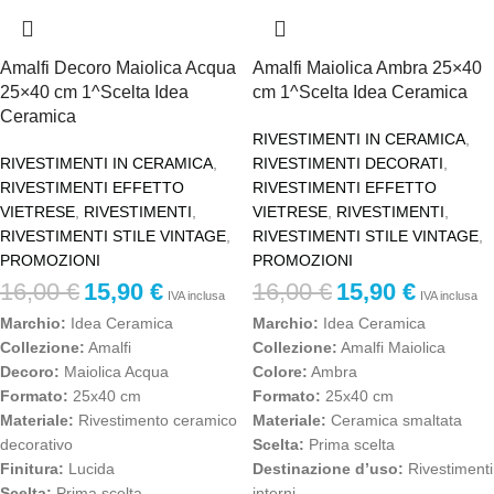
Amalfi Decoro Maiolica Acqua
Amalfi Maiolica Ambra 25×40
25×40 cm 1^Scelta Idea
cm 1^Scelta Idea Ceramica
Ceramica
RIVESTIMENTI IN CERAMICA
,
RIVESTIMENTI IN CERAMICA
,
RIVESTIMENTI DECORATI
,
RIVESTIMENTI EFFETTO
RIVESTIMENTI EFFETTO
VIETRESE
,
RIVESTIMENTI
,
VIETRESE
,
RIVESTIMENTI
,
RIVESTIMENTI STILE VINTAGE
,
RIVESTIMENTI STILE VINTAGE
,
PROMOZIONI
PROMOZIONI
16,00
€
15,90
€
16,00
€
15,90
€
IVA inclusa
IVA inclusa
Marchio:
Idea Ceramica
Marchio:
Idea Ceramica
Collezione:
Amalfi
Collezione:
Amalfi Maiolica
Decoro:
Maiolica Acqua
Colore:
Ambra
Formato:
25x40 cm
Formato:
25x40 cm
Materiale:
Rivestimento ceramico
Materiale:
Ceramica smaltata
decorativo
Scelta:
Prima scelta
Finitura:
Lucida
Destinazione d’uso:
Rivestimenti
Scelta:
Prima scelta
interni