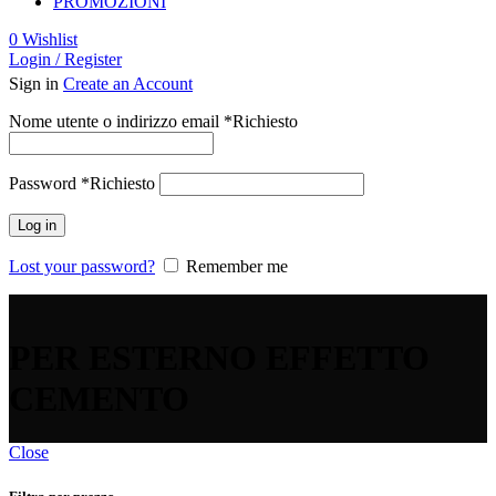
PROMOZIONI
0
Wishlist
Login / Register
Sign in
Create an Account
Nome utente o indirizzo email
*
Richiesto
Password
*
Richiesto
Log in
Lost your password?
Remember me
PER ESTERNO EFFETTO
CEMENTO
Close