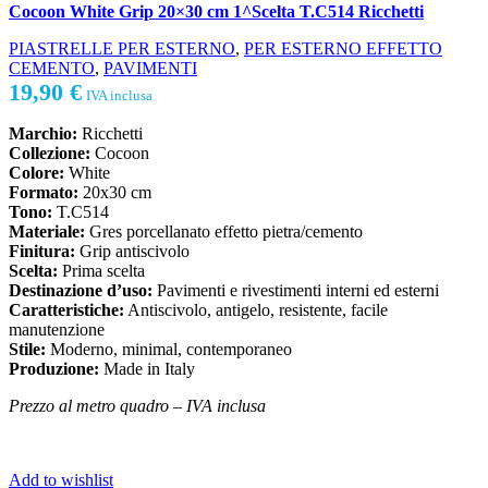
Cocoon White Grip 20×30 cm 1^Scelta T.C514 Ricchetti
PIASTRELLE PER ESTERNO
,
PER ESTERNO EFFETTO
CEMENTO
,
PAVIMENTI
19,90
€
IVA inclusa
Marchio:
Ricchetti
Collezione:
Cocoon
Colore:
White
Formato:
20x30 cm
Tono:
T.C514
Materiale:
Gres porcellanato effetto pietra/cemento
Finitura:
Grip antiscivolo
Scelta:
Prima scelta
Destinazione d’uso:
Pavimenti e rivestimenti interni ed esterni
Caratteristiche:
Antiscivolo, antigelo, resistente, facile
manutenzione
Stile:
Moderno, minimal, contemporaneo
Produzione:
Made in Italy
Prezzo al metro quadro – IVA inclusa
Add to wishlist