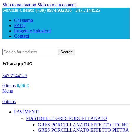
Skip to navigation
Skip to main content
Servizio Clienti:
(+39) 0974.932816
-
347.7144525
Chi siamo
FAQs
Progetti e Soluzioni
Contatti
Search
Whatsapp 24/7
347.7144525
0
items
0,00
€
Menu
0
items
PAVIMENTI
PIASTRELLE GRES PORCELLANATO
GRES PORCELLANATO EFFETTO LEGNO
GRES PORCELLANATO EFFETTO PIETRA