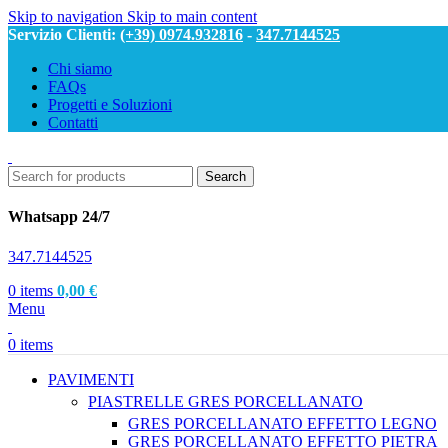
Skip to navigation
Skip to main content
Servizio Clienti:
(+39) 0974.932816
-
347.7144525
Chi siamo
FAQs
Progetti e Soluzioni
Contatti
Search
Whatsapp 24/7
347.7144525
0
items
0,00
€
Menu
0
items
PAVIMENTI
PIASTRELLE GRES PORCELLANATO
GRES PORCELLANATO EFFETTO LEGNO
GRES PORCELLANATO EFFETTO PIETRA