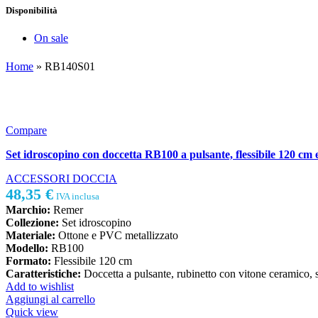
Disponibilità
On sale
Home
»
RB140S01
Compare
Set idroscopino con doccetta RB100 a pulsante, flessibile 120 cm 
ACCESSORI DOCCIA
48,35
€
IVA inclusa
Marchio:
Remer
Collezione:
Set idroscopino
Materiale:
Ottone e PVC metallizzato
Modello:
RB100
Formato:
Flessibile 120 cm
Caratteristiche:
Doccetta a pulsante, rubinetto con vitone ceramico, 
Add to wishlist
Aggiungi al carrello
Quick view