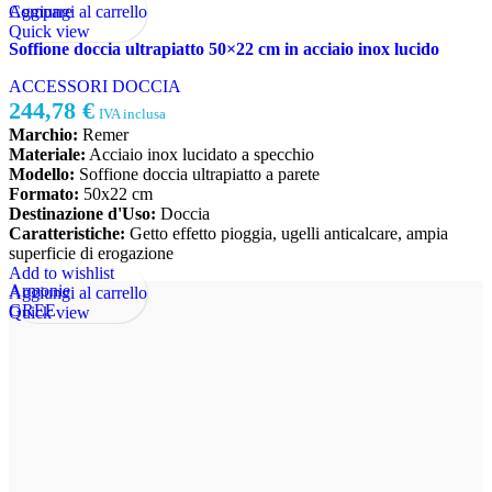
Aggiungi al carrello
Compare
Quick view
Soffione doccia ultrapiatto 50×22 cm in acciaio inox lucido
ACCESSORI DOCCIA
244,78
€
IVA inclusa
Marchio:
Remer
Materiale:
Acciaio inox lucidato a specchio
Modello:
Soffione doccia ultrapiatto a parete
Formato:
50x22 cm
Destinazione d'Uso:
Doccia
Caratteristiche:
Getto effetto pioggia, ugelli anticalcare, ampia
superficie di erogazione
Add to wishlist
Armonie
Aggiungi al carrello
GREE
Quick view