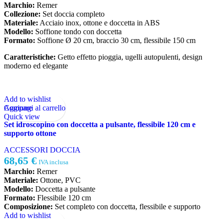
Marchio:
Remer
Collezione:
Set doccia completo
Materiale:
Acciaio inox, ottone e doccetta in ABS
Modello:
Soffione tondo con doccetta
Formato:
Soffione Ø 20 cm, braccio 30 cm, flessibile 150 cm
Caratteristiche:
Getto effetto pioggia, ugelli autopulenti, design
moderno ed elegante
Add to wishlist
Aggiungi al carrello
Compare
Quick view
Set idroscopino con doccetta a pulsante, flessibile 120 cm e
supporto ottone
ACCESSORI DOCCIA
68,65
€
IVA inclusa
Marchio:
Remer
Materiale:
Ottone, PVC
Modello:
Doccetta a pulsante
Formato:
Flessibile 120 cm
Composizione:
Set completo con doccetta, flessibile e supporto
Add to wishlist