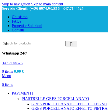
Skip to navigation
Skip to main content
Servizio Clienti:
(+39) 0974.932816
-
347.7144525
Chi siamo
FAQs
Progetti e Soluzioni
Contatti
Whatsapp 24/7
347.7144525
0
items
0,00
€
Menu
0
items
PAVIMENTI
PIASTRELLE GRES PORCELLANATO
GRES PORCELLANATO EFFETTO LEGNO
GRES PORCELLANATO EFFETTO PIETRA