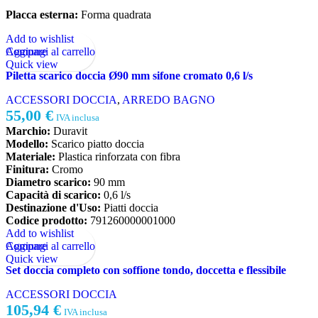
Placca esterna:
Forma quadrata
Add to wishlist
Aggiungi al carrello
Compare
Quick view
Piletta scarico doccia Ø90 mm sifone cromato 0,6 l/s
ACCESSORI DOCCIA
,
ARREDO BAGNO
55,00
€
IVA inclusa
Marchio:
Duravit
Modello:
Scarico piatto doccia
Materiale:
Plastica rinforzata con fibra
Finitura:
Cromo
Diametro scarico:
90 mm
Capacità di scarico:
0,6 l/s
Destinazione d'Uso:
Piatti doccia
Codice prodotto:
791260000001000
Add to wishlist
Aggiungi al carrello
Compare
Quick view
Set doccia completo con soffione tondo, doccetta e flessibile
ACCESSORI DOCCIA
105,94
€
IVA inclusa