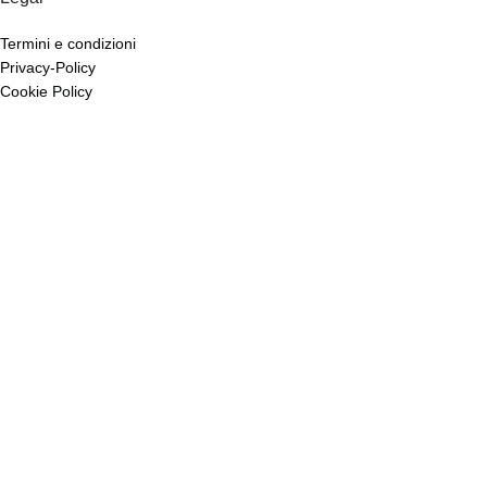
Termini e condizioni
Privacy-Policy
Cookie Policy
Account
Dettagli account
I miei ordini
Richiesta di recesso
Wishlist
Copyright © 2026 Siani s.r.l. P.Iva 02009920642 Rea 280878 All Rights
Reserved.
Shop
Filters