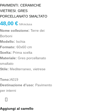
PAVIMENTI
,
CERAMICHE
VIETRESI
,
GRES
PORCELLANATO SMALTATO
48,00
€
IVA inclusa
Nome collezione:
Terre dei
Borboni
Modello:
Ischia
Formato:
60x60 cm
Scelta:
Prima scelta
Materiale:
Gres porcellanato
smaltato
Stile:
Mediterraneo, vietrese
T
ono:
A019
Destinazione d’uso:
Pavimento
per interni
Aggiungi al carrello