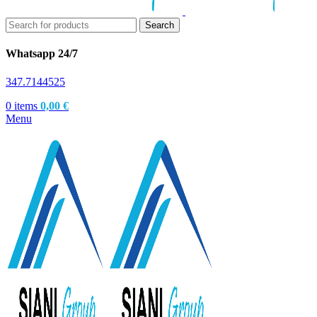
Search
Whatsapp 24/7
347.7144525
0
items
0,00
€
Menu