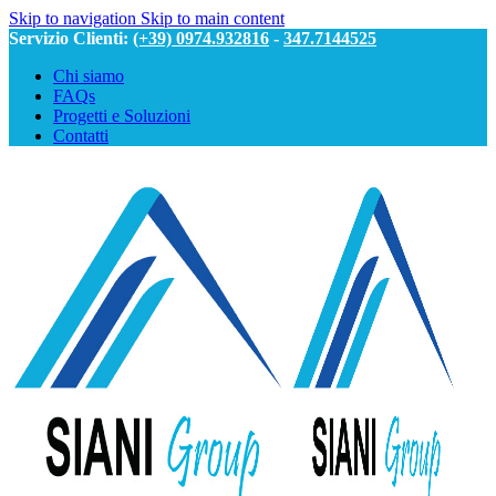
Skip to navigation
Skip to main content
Servizio Clienti:
(+39) 0974.932816
-
347.7144525
Chi siamo
FAQs
Progetti e Soluzioni
Contatti