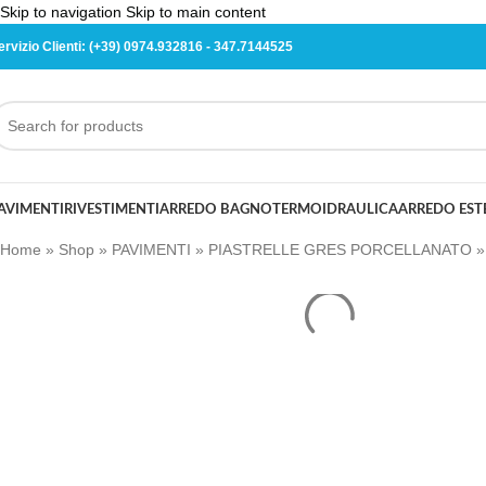
Skip to navigation
Skip to main content
ervizio Clienti:
(+39) 0974.932816
-
347.7144525
AVIMENTI
RIVESTIMENTI
ARREDO BAGNO
TERMOIDRAULICA
ARREDO ES
Home
»
Shop
»
PAVIMENTI
»
PIASTRELLE GRES PORCELLANATO