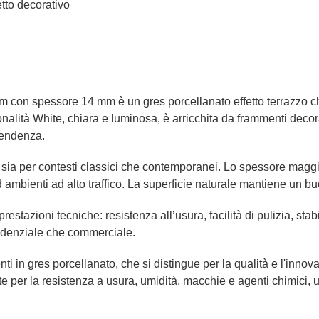
tto decorativo
 con spessore 14 mm è un gres porcellanato effetto terrazzo ch
tonalità White, chiara e luminosa, è arricchita da frammenti dec
 tendenza.
ti sia per contesti classici che contemporanei. Lo spessore mag
mbienti ad alto traffico. La superficie naturale mantiene un buon 
prestazioni tecniche: resistenza all’usura, facilità di pulizia, st
esidenziale che commerciale.
i in gres porcellanato, che si distingue per la qualità e l'innova
e per la resistenza a usura, umidità, macchie e agenti chimici, 