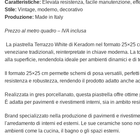
Caratteristiche:
Elevata resistenza, facile manutenzione, effe
Stile:
Vintage, moderno, decorativo
Produzione:
Made in Italy
Prezzo al metro quadro – IVA inclusa
La piastrella Terrazzo White di Keradom nel formato 25×25 cm
veneziane tradizionali, reinterpretate in chiave moderna. La 
alla superficie, rendendola ideale per ambienti dinamici e di
Il formato 25×25 cm permette schemi di posa versatili, perfet
resistenza e robustezza, rendendo il prodotto adatto anche ad a
Realizzata in gres porcellanato, questa piastrella offre ottime 
È adatta per pavimenti e rivestimenti interni, sia in ambito r
Brand specializzato nella produzione di pavimenti e rivestiment
l'arredamento di interni ed esterni. Le sue ceramiche sono not
ambienti come la cucina, il bagno o gli spazi esterni.