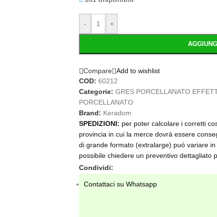
-
+
AGGIUNG
Compare
Add to wishlist
COD:
60212
Categorie:
GRES PORCELLANATO EFFETT
PORCELLANATO
Brand:
Keradom
SPEDIZIONI:
per poter calcolare i corretti c
provincia in cui la merce dovrà essere conseg
di grande formato (extralarge) può variare in 
possibile chiedere un preventivo dettagliat
Condividi:
Contattaci su Whatsapp