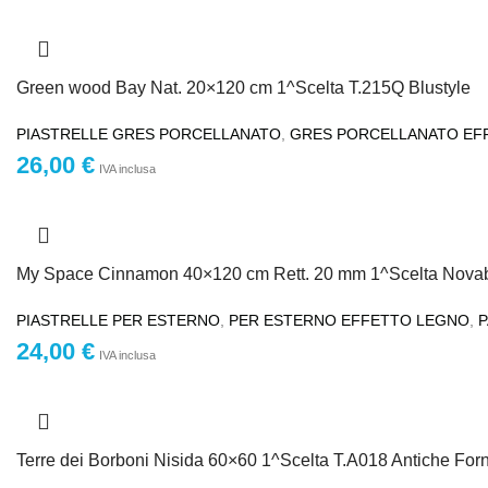
Green wood Bay Nat. 20×120 cm 1^Scelta T.215Q Blustyle
PIASTRELLE GRES PORCELLANATO
,
GRES PORCELLANATO EF
26,00
€
IVA inclusa
My Space Cinnamon 40×120 cm Rett. 20 mm 1^Scelta Novab
PIASTRELLE PER ESTERNO
,
PER ESTERNO EFFETTO LEGNO
,
P
24,00
€
IVA inclusa
Terre dei Borboni Nisida 60×60 1^Scelta T.A018 Antiche For