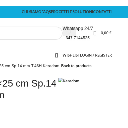
CHI SIAMO
FAQS
PROGETTI E SOLUZIONI
CONTATTI
Whatsapp 24/7
0,00
€
347.7144525
WISHLIST
LOGIN / REGISTER
×25 cm Sp.14 mm T.46H Keradom
Back to products
×25 cm Sp.14
m