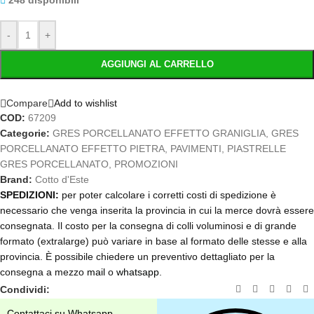
248 disponibili
-
+
AGGIUNGI AL CARRELLO
Compare
Add to wishlist
COD:
67209
Categorie:
GRES PORCELLANATO EFFETTO GRANIGLIA
,
GRES
PORCELLANATO EFFETTO PIETRA
,
PAVIMENTI
,
PIASTRELLE
GRES PORCELLANATO
,
PROMOZIONI
Brand:
Cotto d'Este
SPEDIZIONI:
per poter calcolare i corretti costi di spedizione è
necessario che venga inserita la provincia in cui la merce dovrà essere
consegnata. Il costo per la consegna di colli voluminosi e di grande
formato (extralarge) può variare in base al formato delle stesse e alla
provincia. È possibile chiedere un preventivo dettagliato per la
consegna a mezzo
mail
o
whatsapp
.
Condividi:
Contattaci su Whatsapp