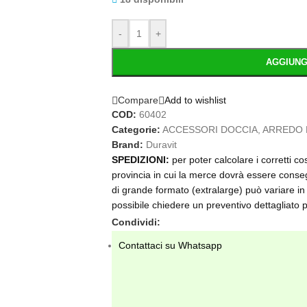
-
+
AGGIUNG
Compare
Add to wishlist
COD:
60402
Categorie:
ACCESSORI DOCCIA
,
ARREDO
Brand:
Duravit
SPEDIZIONI:
per poter calcolare i corretti c
provincia in cui la merce dovrà essere conseg
di grande formato (extralarge) può variare in 
possibile chiedere un preventivo dettagliat
Condividi:
Contattaci su Whatsapp