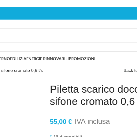
TERNO
EDILIZIA
ENERGIE RINNOVABILI
PROMOZIONI
sifone cromato 0,6 l/s
Back t
Piletta scarico do
sifone cromato 0,6 
IVA inclusa
55,00
€
18 disponibili