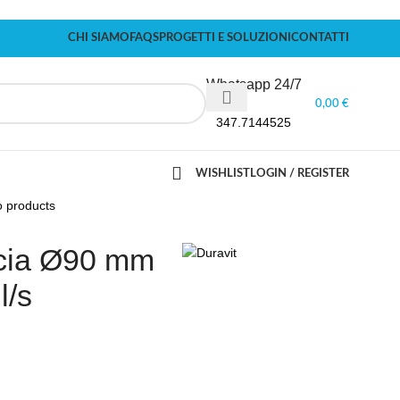
CHI SIAMO
FAQS
PROGETTI E SOLUZIONI
CONTATTI
Whatsapp 24/7
0,00
€
347.7144525
WISHLIST
LOGIN / REGISTER
o products
ccia Ø90 mm
l/s