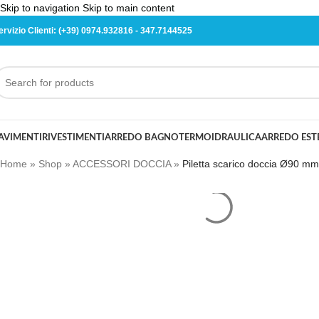
Skip to navigation
Skip to main content
ervizio Clienti:
(+39) 0974.932816
-
347.7144525
AVIMENTI
RIVESTIMENTI
ARREDO BAGNO
TERMOIDRAULICA
ARREDO ES
Home
»
Shop
»
ACCESSORI DOCCIA
»
Piletta scarico doccia Ø90 mm 