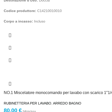
Destinazione d'Uso:
Doccia
Codice produttore:
C14210010010
Corpo a incasso:
Incluso
NO.1 Miscelatore monocomando per lavabo con scarico 1″1/
RUBINETTERIA PER LAVABO
,
ARREDO BAGNO
80,00
€
IVA inclusa