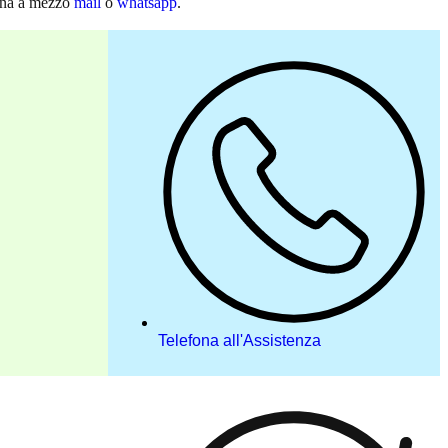
egna a mezzo
mail
o
whatsapp
.
Telefona all'Assistenza