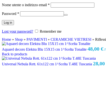
Nome utente o indirizzo email
*
Password
*
Log in
Lost your password?
Remember me
Home
»
Shop
»
PAVIMENTI
»
CERAMICHE VIETRESI
»
Rifles
48,00
€
Aquarel decoro Elektra Blu 15X15 cm 1^Scelta Tonalite
I
Back to products
28,0
Universal Nebula Rett. 61x122 cm 1^Scelta T.48E Tuscania