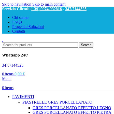
Skip to navigation
Skip to main content
Servizio Clienti:
(+39) 0974.932816
-
347.7144525
Chi siamo
FAQs
Progetti e Soluzioni
Contatti
Search
Whatsapp 24/7
347.7144525
0
items
0,00
€
Menu
0
items
PAVIMENTI
PIASTRELLE GRES PORCELLANATO
GRES PORCELLANATO EFFETTO LEGNO
GRES PORCELLANATO EFFETTO PIETRA