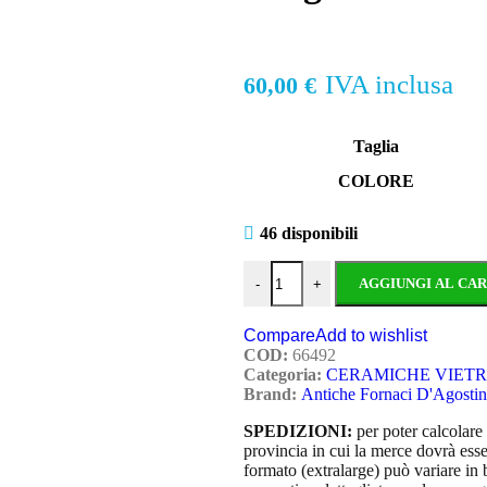
IVA inclusa
60,00
€
Taglia
COLORE
46 disponibili
AGGIUNGI AL CA
-
+
Compare
Add to wishlist
COD:
66492
Categoria:
CERAMICHE VIETR
Brand:
Antiche Fornaci D'Agosti
SPEDIZIONI:
per poter calcolare 
provincia in cui la merce dovrà esse
formato (extralarge) può variare in 