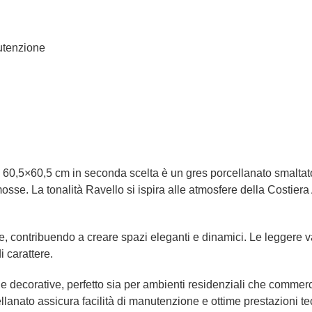
nutenzione
o 60,5×60,5 cm in seconda scelta è un gres porcellanato smaltato 
 mosse. La tonalità Ravello si ispira alle atmosfere della Costie
luce, contribuendo a creare spazi eleganti e dinamici. Le leggere v
 carattere.
e decorative, perfetto sia per ambienti residenziali che commer
llanato assicura facilità di manutenzione e ottime prestazioni te