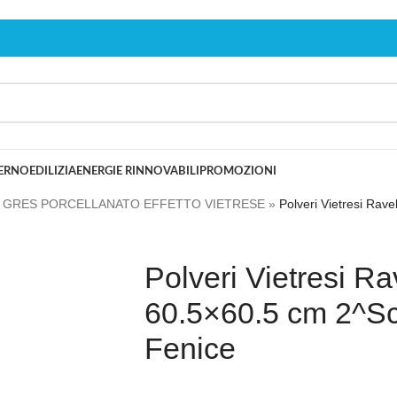
TERNO
EDILIZIA
ENERGIE RINNOVABILI
PROMOZIONI
»
GRES PORCELLANATO EFFETTO VIETRESE
»
Polveri Vietresi Rav
Polveri Vietresi Ra
60.5×60.5 cm 2^Sc
Fenice