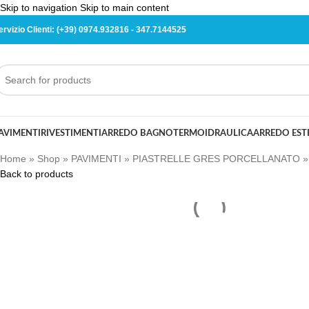
Skip to navigation
Skip to main content
ervizio Clienti:
(+39) 0974.932816
-
347.7144525
AVIMENTI
RIVESTIMENTI
ARREDO BAGNO
TERMOIDRAULICA
ARREDO ES
Home
»
Shop
»
PAVIMENTI
»
PIASTRELLE GRES PORCELLANATO
Back to products