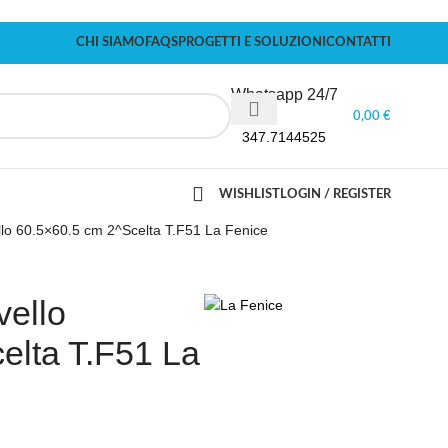
CHI SIAMO
FAQS
PROGETTI E SOLUZIONI
CONTATTI
Whatsapp 24/7
0,00
€
347.7144525
WISHLIST
LOGIN / REGISTER
ello 60.5×60.5 cm 2^Scelta T.F51 La Fenice
vello
elta T.F51 La