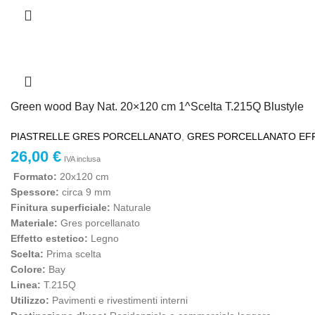
Green wood Bay Nat. 20×120 cm 1^Scelta T.215Q Blustyle
PIASTRELLE GRES PORCELLANATO
,
GRES PORCELLANATO EF
26,00
€
IVA inclusa
Formato:
20x120 cm
Spessore:
circa 9 mm
Finitura superficiale:
Naturale
Materiale:
Gres porcellanato
Effetto estetico:
Legno
Scelta:
Prima scelta
Colore:
Bay
Linea:
T.215Q
Utilizzo:
Pavimenti e rivestimenti interni