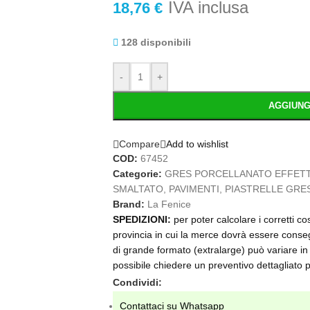
IVA inclusa
18,76
€
128 disponibili
-
+
AGGIUNG
Compare
Add to wishlist
COD:
67452
Categorie:
GRES PORCELLANATO EFFETT
SMALTATO
,
PAVIMENTI
,
PIASTRELLE GRE
Brand:
La Fenice
SPEDIZIONI:
per poter calcolare i corretti c
provincia in cui la merce dovrà essere conseg
di grande formato (extralarge) può variare in 
possibile chiedere un preventivo dettagliat
Condividi:
Contattaci su Whatsapp