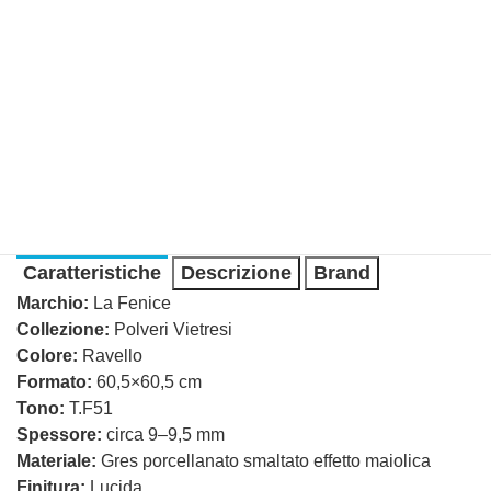
Caratteristiche
Descrizione
Brand
Marchio:
La Fenice
Collezione:
Polveri Vietresi
Colore:
Ravello
Formato:
60,5×60,5 cm
Tono:
T.F51
Spessore:
circa 9–9,5 mm
Materiale:
Gres porcellanato smaltato effetto maiolica
Finitura:
Lucida