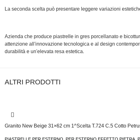
La seconda scelta può presentare leggere variazioni estetiche
Azienda che produce piastrelle in gres porcellanato e bicottur
attenzione all'innovazione tecnologica e al design contemporan
durabilità e un'elevata resa estetica.
ALTRI PRODOTTI
Granito New Beige 31×62 cm 1^Scelta T.724 C.5 Cotto Petru
PIASTRELLE PER ESTERNO
,
PER ESTERNO EFFETTO PIETRA
,