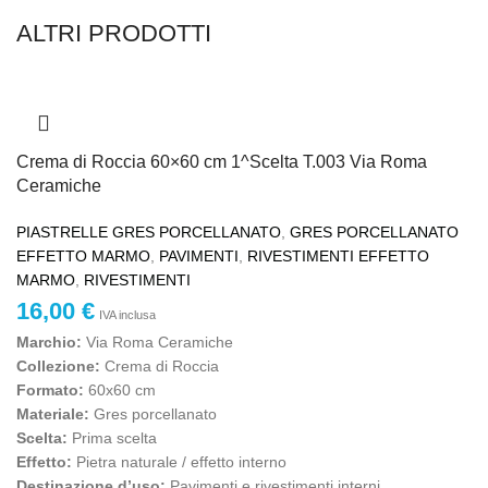
ALTRI PRODOTTI
Crema di Roccia 60×60 cm 1^Scelta T.003 Via Roma
Ceramiche
PIASTRELLE GRES PORCELLANATO
,
GRES PORCELLANATO
EFFETTO MARMO
,
PAVIMENTI
,
RIVESTIMENTI EFFETTO
MARMO
,
RIVESTIMENTI
16,00
€
IVA inclusa
Marchio:
Via Roma Ceramiche
Collezione:
Crema di Roccia
Formato:
60x60 cm
Materiale:
Gres porcellanato
Scelta:
Prima scelta
Effetto:
Pietra naturale / effetto interno
Destinazione d’uso:
Pavimenti e rivestimenti interni