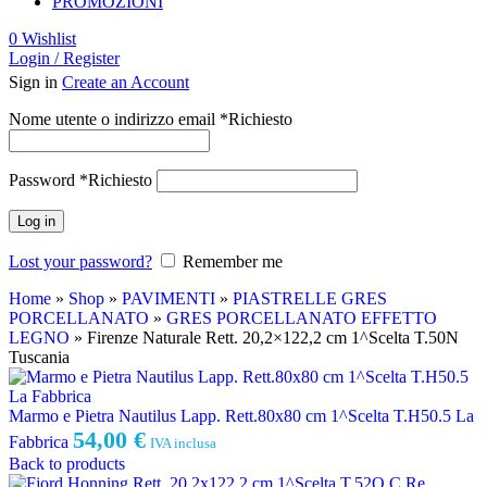
PROMOZIONI
0
Wishlist
Login / Register
Sign in
Create an Account
Nome utente o indirizzo email
*
Richiesto
Password
*
Richiesto
Log in
Lost your password?
Remember me
Home
»
Shop
»
PAVIMENTI
»
PIASTRELLE GRES
PORCELLANATO
»
GRES PORCELLANATO EFFETTO
LEGNO
»
Firenze Naturale Rett. 20,2×122,2 cm 1^Scelta T.50N
Tuscania
Marmo e Pietra Nautilus Lapp. Rett.80x80 cm 1^Scelta T.H50.5 La
54,00
€
Fabbrica
IVA inclusa
Back to products