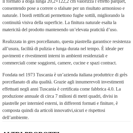
Il formato a doga lunga 20,2×122,2 cm valorizza l’effetto parquet,
consentendo pose a correre o sfalsate per un risultato armonioso e
naturale. I bordi rettificati permettono fughe sottili, migliorando la
continuità visiva della superficie. La finitura naturale esalta la
matericità del prodotto mantenendo un’elevata praticità d’uso.
Realizzata in gres porcellanato, questa piastrella garantisce resistenza
all’usura, facilità di pulizia e lunga durata nel tempo. È ideale per
pavimenti e rivestimenti interni in ambienti residenziali e
commerciali come soggiorni, camere, cucine e spazi contract.
Fondata nel 1973 Tuscania è un’azienda italiana produttrice di grès
porcellanato di alta qualità. Grazie agli innumerevoli investimenti
effettuati negli anni Tuscania è certificata come fabbrica 4.0. La
produzione annuale di circa 7 milioni di metri quadri, divisi in
piastrelle per internied esterni, in differenti formati e finiture, è
composta quindi da articoli innovativi,sicuri e rispettosi
dell’ambiente.