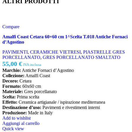
ALTRI PRODOTTI
Compare
Amalfi Coast Cetara 60×60 cm 1^Scelta T.018 Antiche Fornaci
d’Agostino
PAVIMENTI
,
CERAMICHE VIETRESI
,
PIASTRELLE GRES
PORCELLANATO
,
GRES PORCELLANATO SMALTATO
55,00
€
IVA inclusa
Marchio:
Antiche Fornaci d’Agostino
Collezione:
Amalfi Coast
Decoro:
Cetara
Formato:
60x60 cm
Materiale:
Gres porcellanato
Scelta:
Prima scelta
Effetto:
Ceramica artigianale / ispirazione mediterranea
Destinazione d’uso:
Pavimenti e rivestimenti interni
Produzione:
Made in Italy
Add to wishlist
Aggiungi al carrello
Quick view