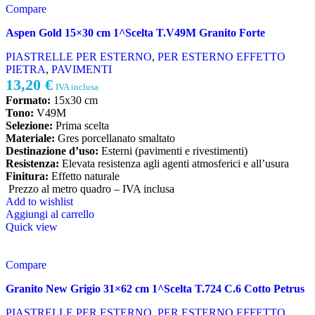
Compare
Aspen Gold 15×30 cm 1^Scelta T.V49M Granito Forte
PIASTRELLE PER ESTERNO
,
PER ESTERNO EFFETTO
PIETRA
,
PAVIMENTI
13,20
€
IVA inclusa
Formato:
15x30 cm
Tono:
V49M
Selezione:
Prima scelta
Materiale:
Gres porcellanato smaltato
Destinazione d’uso:
Esterni (pavimenti e rivestimenti)
Resistenza:
Elevata resistenza agli agenti atmosferici e all’usura
Finitura:
Effetto naturale
Prezzo al metro quadro – IVA inclusa
Add to wishlist
Aggiungi al carrello
Quick view
Compare
Granito New Grigio 31×62 cm 1^Scelta T.724 C.6 Cotto Petrus
PIASTRELLE PER ESTERNO
,
PER ESTERNO EFFETTO