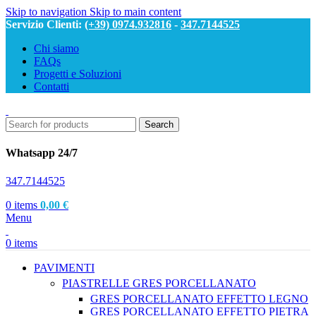
Skip to navigation
Skip to main content
Servizio Clienti:
(+39) 0974.932816
-
347.7144525
Chi siamo
FAQs
Progetti e Soluzioni
Contatti
Search
Whatsapp 24/7
347.7144525
0
items
0,00
€
Menu
0
items
PAVIMENTI
PIASTRELLE GRES PORCELLANATO
GRES PORCELLANATO EFFETTO LEGNO
GRES PORCELLANATO EFFETTO PIETRA