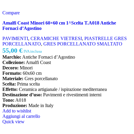
Compare
Amalfi Coast Minori 60×60 cm 1^Scelta T.A018 Antiche
Fornaci d’Agostino
PAVIMENTI
,
CERAMICHE VIETRESI
,
PIASTRELLE GRES
PORCELLANATO
,
GRES PORCELLANATO SMALTATO
55,00
€
IVA inclusa
Marchio:
Antiche Fornaci d’Agostino
Collezione:
Amalfi Coast
Decoro:
Minori
Formato:
60x60 cm
Materiale:
Gres porcellanato
Scelta:
Prima scelta
Effetto:
Ceramica artigianale / ispirazione mediterranea
Destinazione d’uso:
Pavimenti e rivestimenti interni
Tono:
A018
Produzione:
Made in Italy
Add to wishlist
Aggiungi al carrello
Quick view