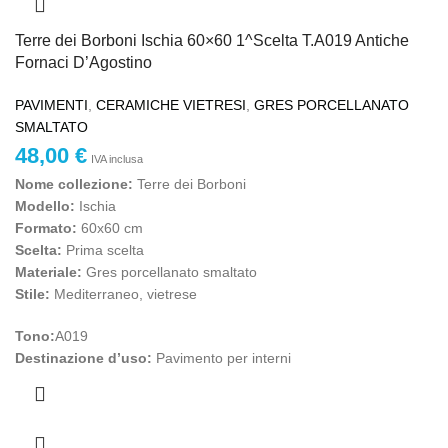
Terre dei Borboni Ischia 60×60 1^Scelta T.A019 Antiche
Fornaci D’Agostino
PAVIMENTI
,
CERAMICHE VIETRESI
,
GRES PORCELLANATO
SMALTATO
48,00
€
IVA inclusa
Nome collezione:
Terre dei Borboni
Modello:
Ischia
Formato:
60x60 cm
Scelta:
Prima scelta
Materiale:
Gres porcellanato smaltato
Stile:
Mediterraneo, vietrese
T
ono:
A019
Destinazione d’uso:
Pavimento per interni