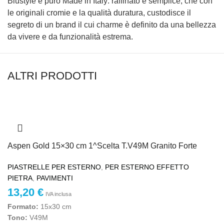
Blustyle è puro Made in Italy: raffinato e semplice, che con
le originali cromie e la qualità duratura, custodisce il
segreto di un brand il cui charme è definito da una bellezza
da vivere e da funzionalità estrema.
ALTRI PRODOTTI
Aspen Gold 15×30 cm 1^Scelta T.V49M Granito Forte
PIASTRELLE PER ESTERNO
,
PER ESTERNO EFFETTO
PIETRA
,
PAVIMENTI
13,20
€
IVA inclusa
Formato:
15x30 cm
Tono:
V49M