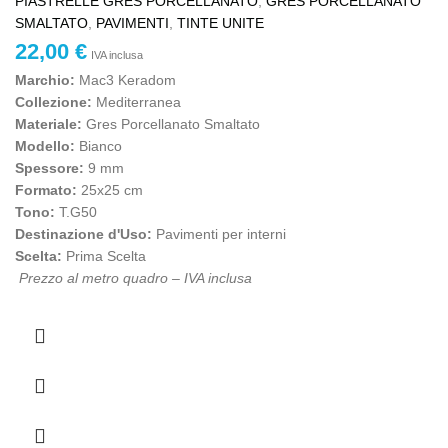
PIASTRELLE GRES PORCELLANATO
,
GRES PORCELLANATO
SMALTATO
,
PAVIMENTI
,
TINTE UNITE
22,00
€
IVA inclusa
Marchio
:
Mac3 Keradom
Collezione:
Mediterranea
Materiale:
Gres Porcellanato Smaltato
Modello:
Bianco
Spessore:
9 mm
Formato:
25x25 cm
Tono:
T.G50
Destinazione d'Uso:
Pavimenti per interni
Scelta:
Prima Scelta
Prezzo al metro quadro – IVA inclusa