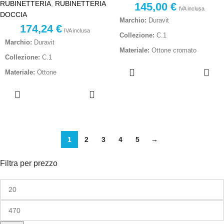
RUBINETTERIA
,
RUBINETTERIA
145,00
€
IVA inclusa
DOCCIA
Marchio:
Duravit
174,24
€
IVA inclusa
Collezione:
C.1
Marchio:
Duravit
Materiale:
Ottone cromato
Collezione:
C.1
AGGIUNGI
Modello:
Monocomando lavabo
AL
Materiale:
Ottone
Finitura:
Cromo lucido
CARRELLO
AGGIUNGI
Finitura:
Cromo
AL
Tipologia:
Bocca fissa
Forma:
Rotondo
CARRELLO
Dotazione:
Con scarico
Tipologia:
Miscelatore
Codice produttore:
monocomando
C11010001010
1
2
3
4
5
→
Deviatore:
Senza deviatore
Destinazione d'Uso:
Doccia
Filtra per prezzo
Codice produttore:
C14210010010
Corpo a incasso:
Incluso