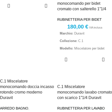
AGGIUNGI
monocomando per bidet
Modello:
Box incasso per
AL
cromato con salterello 1”1/4
miscelatore lavabo
CARRELLO
Raccordi:
G1/2"
RUBINETTERIA PER BIDET
Installazione:
Orizzontale
Destinazione d'Uso:
Lavabo a
180,00
€
IVA inclusa
incasso
Marchio:
Duravit
Collezione:
C.1
Modello:
Miscelatore per bidet
AGGIUNGI
Finitura:
Cromo
AL
Altezza:
155 mm
CARRELLO
Lunghezza bocca:
121 mm
Codice produttore:
C.1 Miscelatore
C12400001010
monocomando doccia incasso
C.1 Miscelatore
rotondo cromo moderno
monocomando lavabo cromato
Duravit
con scarico 1”1/4 Duravit
ARREDO BAGNO
,
RUBINETTERIA PER LAVABO