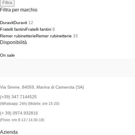
Filtra
Filtra per marchio
Duravit
Duravit
12
Fratelli fantini
Fratelli fantini
8
Remer rubinetterie
Remer rubinetterie
33
Disponibilità
On sale
Via Sirene, 84059, Marina di Camerota (SA)
(+39) 347.7144525
(Whatsapp: 24h) (Mobile: ore 15-20)
(+ 39) 0974.932816
(Fisso: ore 8-13 / 14:30-18)
Azienda