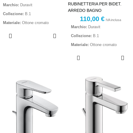
RUBINETTERIA PER BIDET
,
Marchio:
Duravit
ARREDO BAGNO
Collezione:
B.1
110,00
€
IVA inclusa
Materiale:
Ottone cromato
Marchio:
Duravit
AGGIUNGI
Finitura:
Cromo lucido
Collezione:
B.1
AL
Utilizzo:
Doccia
CARRELLO
Materiale:
Ottone cromato
Tipologia:
Miscelatore
AGGIUNGI
Modello:
Miscelatore
monocomando
AL
monocomando bidet
CARRELLO
Deviatore:
Senza deviatore
Finitura:
Cromo lucido
Codice prodotto:
B14210010010
Destinazione d’Uso:
Bidet bagno
Corpo incasso:
Incluso
Codice produttore:
B12400001010