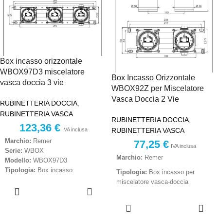
Box incasso orizzontale
WBOX97D3 miscelatore
Box Incasso Orizzontale
vasca doccia 3 vie
WBOX92Z per Miscelatore
Vasca Doccia 2 Vie
RUBINETTERIA DOCCIA
,
RUBINETTERIA VASCA
RUBINETTERIA DOCCIA
,
123,36
€
RUBINETTERIA VASCA
IVA inclusa
Marchio:
Remer
77,25
€
IVA inclusa
Serie:
WBOX
Marchio:
Remer
Modello:
WBOX97D3
Tipologia:
Box incasso
Tipologia:
Box incasso per
orizzontale per miscelatore
miscelatore vasca-doccia
AGGIUNGI
vasca/doccia
AL
Modello:
WBOX92Z
AGGIUNGI
Funzione:
Deviatore 3 vie con 3
CARRELLO
AL
posizioni
Sistema:
Deviatore a 2 vie con
CARRELLO