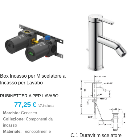
Sistema:
Cartucce a dischi
cartuccia a dischi ceramici
ceramici
Installazione:
Incasso
Installazione:
Incasso a parete
orizzontale
Utilizzo:
Gestione di più uscite
acqua (soffione, doccetta, bocca
Destinazione d'Uso:
Gestione e
vasca)
deviazione del flusso d’acqua tra
due uscite
Box Incasso per Miscelatore a
Incasso per Lavabo
RUBINETTERIA PER LAVABO
77,25
€
IVA inclusa
Marchio:
Generico
Collezione:
Componenti da
incasso
Materiale:
Tecnopolimeri e
C.1 Duravit miscelatore
metallo