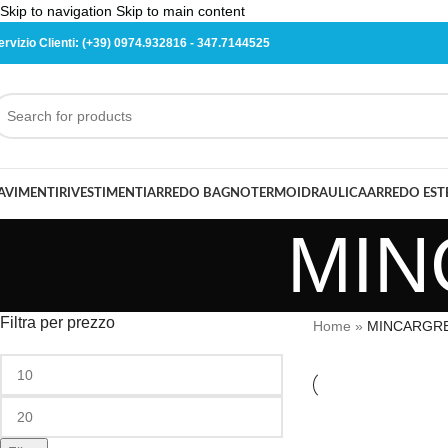
Skip to navigation
Skip to main content
ervizio Clienti:
(+39) 0974.932816
-
347.7144525
AVIMENTI
RIVESTIMENTI
ARREDO BAGNO
TERMOIDRAULICA
ARREDO ES
MIN
Filtra per prezzo
Home
»
MINCARGRE