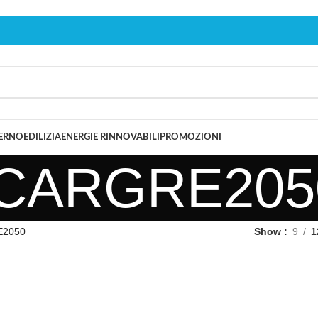
TERNO
EDILIZIA
ENERGIE RINNOVABILI
PROMOZIONI
CARGRE205
2050
Show
9
1