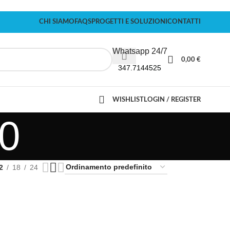
CHI SIAMO
FAQS
PROGETTI E SOLUZIONI
CONTATTI
Whatsapp 24/7
0,00
€
347.7144525
WISHLIST
LOGIN / REGISTER
0
2
18
24