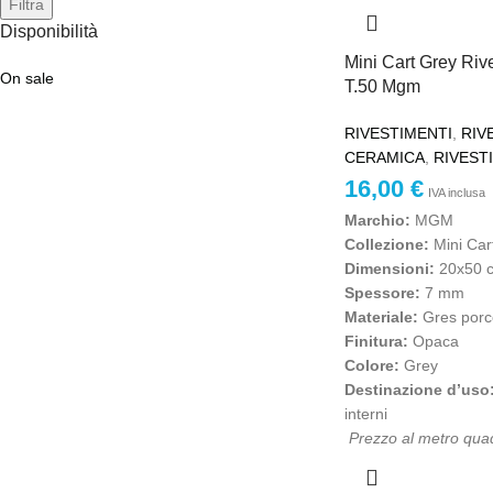
Filtra
Disponibilità
Mini Cart Grey Ri
On sale
T.50 Mgm
RIVESTIMENTI
,
RIV
CERAMICA
,
RIVEST
16,00
€
IVA inclusa
Marchio:
MGM
Collezione:
Mini Car
Dimensioni:
20x50 
Spessore:
7 mm
Materiale:
Gres porce
Finitura:
Opaca
Colore:
Grey
Destinazione d’uso
interni
Prezzo al metro quad