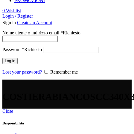
PROMOZIONI
0
Wishlist
Login / Register
Sign in
Create an Account
Nome utente o indirizzo email
*
Richiesto
Password
*
Richiesto
Log in
Lost your password?
Remember me
COSTIERABIANCOSCC340X3
Close
Disponibilità