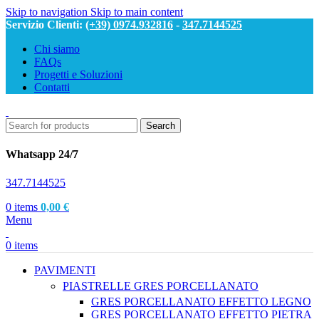
Skip to navigation
Skip to main content
Servizio Clienti:
(+39) 0974.932816
-
347.7144525
Chi siamo
FAQs
Progetti e Soluzioni
Contatti
Search
Whatsapp 24/7
347.7144525
0
items
0,00
€
Menu
0
items
PAVIMENTI
PIASTRELLE GRES PORCELLANATO
GRES PORCELLANATO EFFETTO LEGNO
GRES PORCELLANATO EFFETTO PIETRA