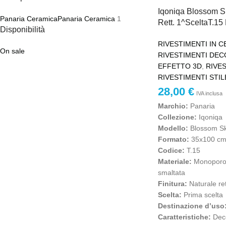
Iqoniqa Blossom S
Panaria Ceramica
Panaria Ceramica
1
Rett. 1^SceltaT.15
Disponibilità
RIVESTIMENTI IN 
On sale
RIVESTIMENTI DEC
EFFETTO 3D
,
RIVE
RIVESTIMENTI STI
28,00
€
IVA inclusa
Marchio:
Panaria
Collezione:
Iqoniqa
Modello:
Blossom Sk
Formato:
35x100 c
Codice:
T.15
Materiale:
Monoporos
smaltata
Finitura:
Naturale ret
Scelta:
Prima scelta
Destinazione d’uso
Caratteristiche:
Deco