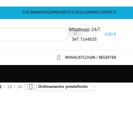
CHI SIAMO
FAQS
PROGETTI E SOLUZIONI
CONTATTI
Whatsapp 24/7
0,00
€
347.7144525
WISHLIST
LOGIN / REGISTER
2
18
24