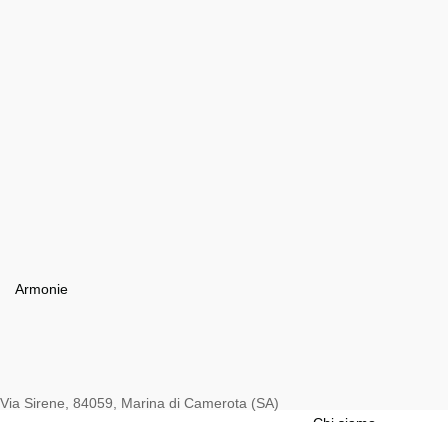
Armonie
Azienda
Via Sirene, 84059, Marina di Camerota (SA)
Chi siamo
(+39) 347.7144525
FAQs