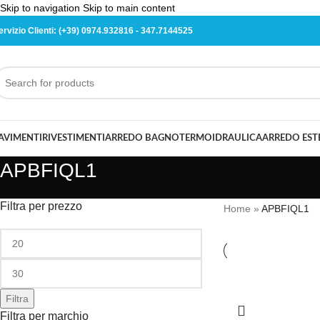
Skip to navigation
Skip to main content
ervizio Clienti:
(+39) 0974.932816
-
347.7144525
AVIMENTI
RIVESTIMENTI
ARREDO BAGNO
TERMOIDRAULICA
ARREDO ES
APBFIQL1
Filtra per prezzo
Home
»
APBFIQL1
Filtra
Filtra per marchio