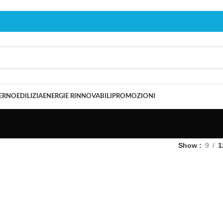
TERNO
EDILIZIA
ENERGIE RINNOVABILI
PROMOZIONI
Show
9
1