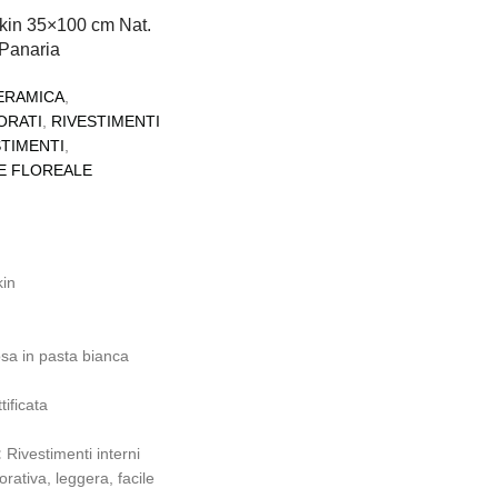
kin 35×100 cm Nat.
 Panaria
CERAMICA
,
ORATI
,
RIVESTIMENTI
STIMENTI
,
LE FLOREALE
in
m
a in pasta bianca
tificata
:
Rivestimenti interni
rativa, leggera, facile