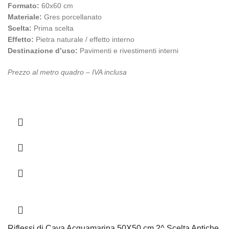
Formato:
60x60 cm
Materiale:
Gres porcellanato
Scelta:
Prima scelta
Effetto:
Pietra naturale / effetto interno
Destinazione d’uso:
Pavimenti e rivestimenti interni
Prezzo al metro quadro – IVA inclusa
Riflessi di Cava Acquamarina 50X50 cm 2^ Scelta Antiche