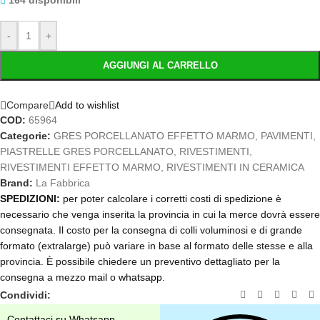
164 disponibili
-
+
AGGIUNGI AL CARRELLO
Compare
Add to wishlist
COD:
65964
Categorie:
GRES PORCELLANATO EFFETTO MARMO
,
PAVIMENTI
,
PIASTRELLE GRES PORCELLANATO
,
RIVESTIMENTI
,
RIVESTIMENTI EFFETTO MARMO
,
RIVESTIMENTI IN CERAMICA
Brand:
La Fabbrica
SPEDIZIONI:
per poter calcolare i corretti costi di spedizione è
necessario che venga inserita la provincia in cui la merce dovrà essere
consegnata. Il costo per la consegna di colli voluminosi e di grande
formato (extralarge) può variare in base al formato delle stesse e alla
provincia. È possibile chiedere un preventivo dettagliato per la
consegna a mezzo
mail
o
whatsapp
.
Condividi:
Contattaci su Whatsapp