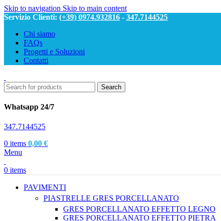
Skip to navigation
Skip to main content
Servizio Clienti:
(+39) 0974.932816
-
347.7144525
Chi siamo
FAQs
Progetti e Soluzioni
Contatti
Search
Whatsapp 24/7
347.7144525
0
items
0,00
€
Menu
0
items
PAVIMENTI
PIASTRELLE GRES PORCELLANATO
GRES PORCELLANATO EFFETTO LEGNO
GRES PORCELLANATO EFFETTO PIETRA