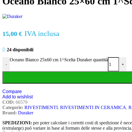
Oceano Bianco 25×60 cm 1^Sc
IVA inclusa
15,00
€
24 disponibili
Oceano Bianco 25x60 cm 1^Scelta Duraker quantità
-
+
Compare
Add to wishlist
COD:
66579
Categorie:
RIVESTIMENTI
,
RIVESTIMENTI IN CERAMICA
,
R
Brand:
Duraker
SPEDIZIONI:
per poter calcolare i corretti costi di spedizione è ne
(extralarge) può variare in base al formato delle stesse e alla provinc