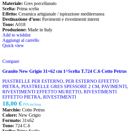
Materiale:
Gres porcellanato
Scelta:
Prima scelta
Effetto:
Ceramica artigianale / ispirazione mediterranea
Destinazione d’uso:
Pavimenti e rivestimenti interni
Tono:
A018
Produzione:
Made in Italy
Add to wishlist
Aggiungi al carrello
Quick view
Compare
Granito New Grigio 31×62 cm 1^Scelta T.724 C.6 Cotto Petrus
PIASTRELLE PER ESTERNO
,
PER ESTERNO EFFETTO
PIETRA
,
PIASTRELLE GRES SPESSORE 2 CM
,
PAVIMENTI
,
RIVESTIMENTI EFFETTO MURETTO
,
RIVESTIMENTI
EFFETTO PIETRA
,
RIVESTIMENTI
18,00
€
IVA inclusa
Marchio:
Cotto Petrus
Colore:
New Grigio
Formato:
31x62
Tono:
724 C.6
Scelta:
Prima Scelta