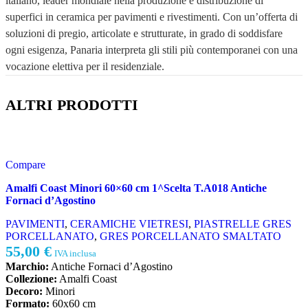
italiano, leader mondiale nella produzione e distribuzione di
superfici in ceramica per pavimenti e rivestimenti. Con un’offerta di
soluzioni di pregio, articolate e strutturate, in grado di soddisfare
ogni esigenza, Panaria interpreta gli stili più contemporanei con una
vocazione elettiva per il residenziale.
ALTRI PRODOTTI
Compare
Amalfi Coast Minori 60×60 cm 1^Scelta T.A018 Antiche
Fornaci d’Agostino
PAVIMENTI
,
CERAMICHE VIETRESI
,
PIASTRELLE GRES
PORCELLANATO
,
GRES PORCELLANATO SMALTATO
55,00
€
IVA inclusa
Marchio:
Antiche Fornaci d’Agostino
Collezione:
Amalfi Coast
Decoro:
Minori
Formato:
60x60 cm