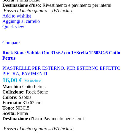
Destinazione d'uso:
Rivestimento e pavimento per interni
Prezzo al metro quadro – IVA inclusa
Add to wishlist
Aggiungi al carrello
Quick view
Compare
Rock Stone Sabbia Out 31×62 cm 1^Scelta T.503C.6 Cotto
Petrus
PIASTRELLE PER ESTERNO
,
PER ESTERNO EFFETTO
PIETRA
,
PAVIMENTI
16,00
€
IVA inclusa
Marchio:
Cotto Petrus
Collezione:
Rock Stone
Colore:
Sabbia
Formato:
31x62 cm
Tono:
503C.5
Scelta:
Prima
Destinazione d'Uso:
Pavimento per esterni
Prezzo al metro quadro – IVA inclusa