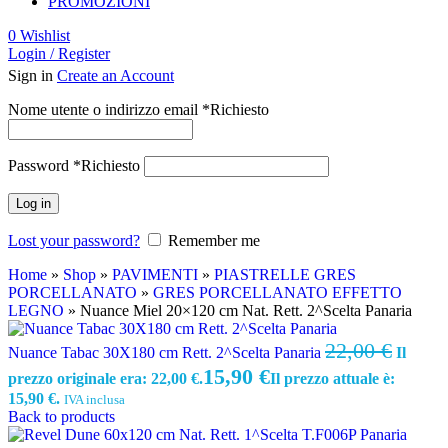
PROMOZIONI
0
Wishlist
Login / Register
Sign in
Create an Account
Nome utente o indirizzo email
*
Richiesto
Password
*
Richiesto
Log in
Lost your password?
Remember me
Home
»
Shop
»
PAVIMENTI
»
PIASTRELLE GRES
PORCELLANATO
»
GRES PORCELLANATO EFFETTO
LEGNO
»
Nuance Miel 20×120 cm Nat. Rett. 2^Scelta Panaria
22,00
€
Nuance Tabac 30X180 cm Rett. 2^Scelta Panaria
Il
15,90
€
prezzo originale era: 22,00 €.
Il prezzo attuale è:
15,90 €.
IVA inclusa
Back to products