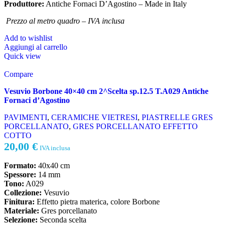
Produttore:
Antiche Fornaci D’Agostino – Made in Italy
Prezzo al metro quadro – IVA inclusa
Add to wishlist
Aggiungi al carrello
Quick view
Compare
Vesuvio Borbone 40×40 cm 2^Scelta sp.12.5 T.A029 Antiche
Fornaci d’Agostino
PAVIMENTI
,
CERAMICHE VIETRESI
,
PIASTRELLE GRES
PORCELLANATO
,
GRES PORCELLANATO EFFETTO
COTTO
20,00
€
IVA inclusa
Formato:
40x40 cm
Spessore:
14 mm
Tono:
A029
Collezione:
Vesuvio
Finitura:
Effetto pietra materica, colore Borbone
Materiale:
Gres porcellanato
Selezione:
Seconda scelta