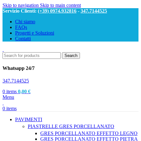
Skip to navigation
Skip to main content
Servizio Clienti:
(+39) 0974.932816
-
347.7144525
Chi siamo
FAQs
Progetti e Soluzioni
Contatti
Search
Whatsapp 24/7
347.7144525
0
items
0,00
€
Menu
0
items
PAVIMENTI
PIASTRELLE GRES PORCELLANATO
GRES PORCELLANATO EFFETTO LEGNO
GRES PORCELLANATO EFFETTO PIETRA