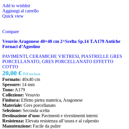
Add to wishlist
Aggiungi al carrello
Quick view
Compare
Vesuvio Aragonese 40×40 cm 2^Scelta Sp.14 T.A179 Antiche
Fornaci d’Agostino
PAVIMENTI
,
CERAMICHE VIETRESI
,
PIASTRELLE GRES
PORCELLANATO
,
GRES PORCELLANATO EFFETTO
COTTO
20,00
€
IVA inclusa
Formato:
40x40 cm
Spessore:
14 mm
Tono:
A179
Collezione:
Vesuvio
Finitura:
Effetto pietra materica, Aragonese
Materiale:
Gres porcellanato
Selezione:
Seconda scelta
Destinazione d’uso:
Pavimenti e rivestimenti interni
Resistenza:
Elevata resistenza all’usura e al calpestio
Manutenzione:
Facile da pulire