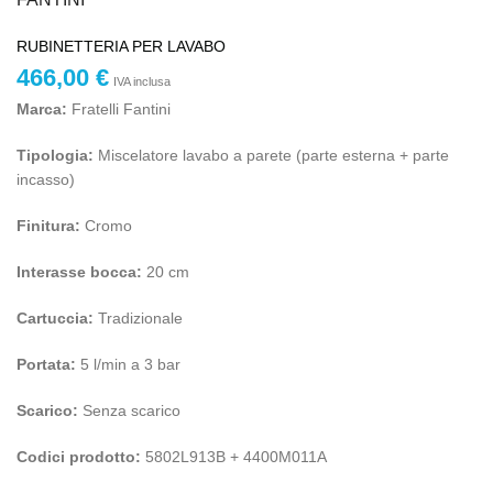
RUBINETTERIA PER LAVABO
466,00
€
IVA inclusa
Marca:
Fratelli Fantini
Tipologia:
Miscelatore lavabo a parete (parte esterna + parte
incasso)
Finitura:
Cromo
Interasse bocca:
20 cm
Cartuccia:
Tradizionale
Portata:
5 l/min a 3 bar
Scarico:
Senza scarico
Codici prodotto:
5802L913B + 4400M011A