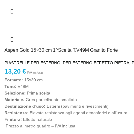
Aspen Gold 15×30 cm 1^Scelta T.V49M Granito Forte
PIASTRELLE PER ESTERNO
,
PER ESTERNO EFFETTO PIETRA
,
13,20
€
IVA inclusa
Formato:
15x30 cm
Tono:
V49M
Selezione:
Prima scelta
Materiale:
Gres porcellanato smaltato
Destinazione d’uso:
Esterni (pavimenti e rivestimenti)
Resistenza:
Elevata resistenza agli agenti atmosferici e all’usura
Finitura:
Effetto naturale
Prezzo al metro quadro – IVA inclusa