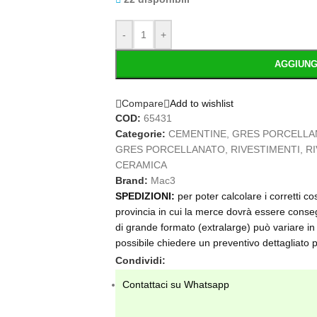
-
+
AGGIUNG
Compare
Add to wishlist
COD:
65431
Categorie:
CEMENTINE
,
GRES PORCELLA
GRES PORCELLANATO
,
RIVESTIMENTI
,
R
CERAMICA
Brand:
Mac3
SPEDIZIONI:
per poter calcolare i corretti c
provincia in cui la merce dovrà essere conseg
di grande formato (extralarge) può variare in 
possibile chiedere un preventivo dettagliat
Condividi:
Contattaci su Whatsapp