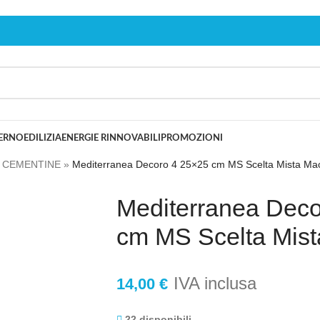
TERNO
EDILIZIA
ENERGIE RINNOVABILI
PROMOZIONI
»
CEMENTINE
»
Mediterranea Decoro 4 25×25 cm MS Scelta Mista Ma
Mediterranea Deco
cm MS Scelta Mis
IVA inclusa
14,00
€
22 disponibili