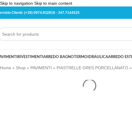
Skip to navigation
Skip to main content
ervizio Clienti:
(+39) 0974.932816
-
347.7144525
AVIMENTI
RIVESTIMENTI
ARREDO BAGNO
TERMOIDRAULICA
ARREDO ES
Home
»
Shop
»
PAVIMENTI
»
PIASTRELLE GRES PORCELLANATO