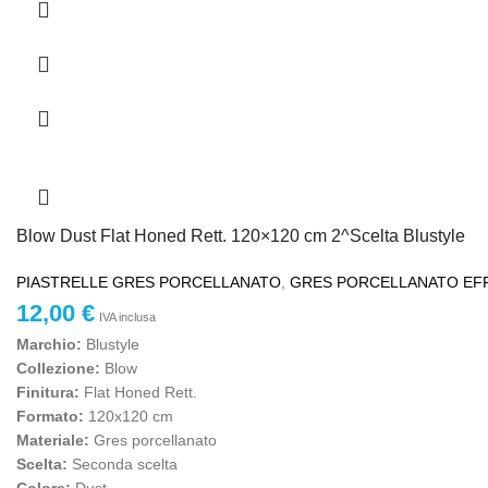
Blow Dust Flat Honed Rett. 120×120 cm 2^Scelta Blustyle
PIASTRELLE GRES PORCELLANATO
,
GRES PORCELLANATO EF
12,00
€
IVA inclusa
Marchio:
Blustyle
Collezione:
Blow
Finitura:
Flat Honed Rett.
Formato:
120x120 cm
Materiale:
Gres porcellanato
Scelta:
Seconda scelta