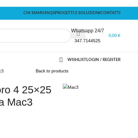
CHI SIAMO
FAQS
PROGETTI E SOLUZIONI
CONTATTI
Whatsapp 24/7
0,00
€
347.7144525
WISHLIST
LOGIN / REGISTER
c3
Back to products
ro 4 25×25
ta Mac3