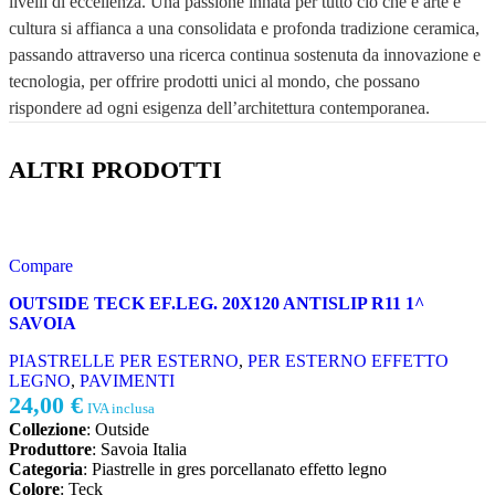
livelli di eccellenza. Una passione innata per tutto ciò che è arte e
cultura si affianca a una consolidata e profonda tradizione ceramica,
passando attraverso una ricerca continua sostenuta da innovazione e
tecnologia, per offrire prodotti unici al mondo, che possano
rispondere ad ogni esigenza dell’architettura contemporanea.
ALTRI PRODOTTI
Compare
OUTSIDE TECK EF.LEG. 20X120 ANTISLIP R11 1^
SAVOIA
PIASTRELLE PER ESTERNO
,
PER ESTERNO EFFETTO
LEGNO
,
PAVIMENTI
24,00
€
IVA inclusa
Collezione
: Outside
Produttore
: Savoia Italia
Categoria
: Piastrelle in gres porcellanato effetto legno
Colore
: Teck