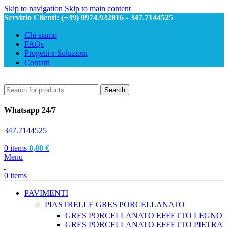
Skip to navigation
Skip to main content
Servizio Clienti:
(+39) 0974.932816
-
347.7144525
Chi siamo
FAQs
Progetti e Soluzioni
Contatti
Search
Whatsapp 24/7
347.7144525
0
items
0,00
€
Menu
0
items
PAVIMENTI
PIASTRELLE GRES PORCELLANATO
GRES PORCELLANATO EFFETTO LEGNO
GRES PORCELLANATO EFFETTO PIETRA