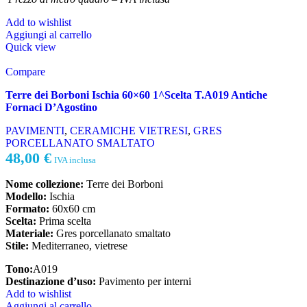
Add to wishlist
Aggiungi al carrello
Quick view
Compare
Terre dei Borboni Ischia 60×60 1^Scelta T.A019 Antiche
Fornaci D’Agostino
PAVIMENTI
,
CERAMICHE VIETRESI
,
GRES
PORCELLANATO SMALTATO
48,00
€
IVA inclusa
Nome collezione:
Terre dei Borboni
Modello:
Ischia
Formato:
60x60 cm
Scelta:
Prima scelta
Materiale:
Gres porcellanato smaltato
Stile:
Mediterraneo, vietrese
T
ono:
A019
Destinazione d’uso:
Pavimento per interni
Add to wishlist
Aggiungi al carrello