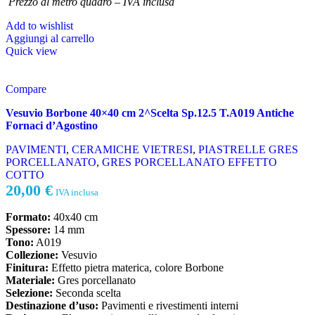
Prezzo al metro quadro – IVA inclusa
Add to wishlist
Aggiungi al carrello
Quick view
Compare
Vesuvio Borbone 40×40 cm 2^Scelta Sp.12.5 T.A019 Antiche
Fornaci d’Agostino
PAVIMENTI
,
CERAMICHE VIETRESI
,
PIASTRELLE GRES
PORCELLANATO
,
GRES PORCELLANATO EFFETTO
COTTO
20,00
€
IVA inclusa
Formato:
40x40 cm
Spessore:
14 mm
Tono:
A019
Collezione:
Vesuvio
Finitura:
Effetto pietra materica, colore Borbone
Materiale:
Gres porcellanato
Selezione:
Seconda scelta
Destinazione d’uso:
Pavimenti e rivestimenti interni