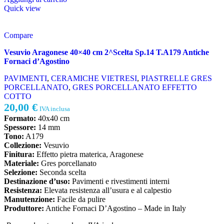
Quick view
Compare
Vesuvio Aragonese 40×40 cm 2^Scelta Sp.14 T.A179 Antiche
Fornaci d’Agostino
PAVIMENTI
,
CERAMICHE VIETRESI
,
PIASTRELLE GRES
PORCELLANATO
,
GRES PORCELLANATO EFFETTO
COTTO
20,00
€
IVA inclusa
Formato:
40x40 cm
Spessore:
14 mm
Tono:
A179
Collezione:
Vesuvio
Finitura:
Effetto pietra materica, Aragonese
Materiale:
Gres porcellanato
Selezione:
Seconda scelta
Destinazione d’uso:
Pavimenti e rivestimenti interni
Resistenza:
Elevata resistenza all’usura e al calpestio
Manutenzione:
Facile da pulire
Produttore:
Antiche Fornaci D’Agostino – Made in Italy