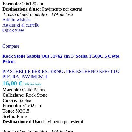
Formato
: 20x120 cm
Destinazione d'uso:
Pavimento per esterni
Prezzo al metro quadro – IVA inclusa
Add to wishlist
Aggiungi al carrello
Quick view
Compare
Rock Stone Sabbia Out 31×62 cm 1^Scelta T.503C.6 Cotto
Petrus
PIASTRELLE PER ESTERNO
,
PER ESTERNO EFFETTO
PIETRA
,
PAVIMENTI
16,00
€
IVA inclusa
Marchio:
Cotto Petrus
Collezione:
Rock Stone
Colore:
Sabbia
Formato:
31x62 cm
Tono:
503C.5
Scelta:
Prima
Destinazione d'Uso:
Pavimento per esterni
Prezzo al metro quadro – IVA inclusa