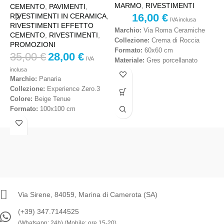
MARMO
,
RIVESTIMENTI
CEMENTO
,
PAVIMENTI
,
M
16,00
€
RIVESTIMENTI IN CERAMICA
,
R
IVA inclusa
RIVESTIMENTI EFFETTO
c
Marchio:
Via Roma Ceramiche
CEMENTO
,
RIVESTIMENTI
,
Collezione:
Crema di Roccia
PROMOZIONI
R
Formato:
60x60 cm
35,00
€
28,00
€
R
IVA
Materiale:
Gres porcellanato
R
inclusa
Scelta:
Prima scelta
Marchio:
Panaria
Effetto:
Pietra naturale / effetto
Collezione:
Experience Zero.3
interno
M
Colore:
Beige Tenue
Destinazione d’uso:
Pavimenti e
C
Formato:
100x100 cm
rivestimenti interni
D
Spessore:
3,5 cm
S
Prezzo al metro quadro – IVA
Materiale:
Gres porcellanato
M
inclusa
Scelta:
Prima scelta
s
Destinazione d’uso:
Pavimenti
F
esterni
C
Effetto:
Pietra naturale
D
Stile:
Moderno, elegante,
R
contemporaneo
Via Sirene, 84059, Marina di Camerota (SA)
P
Produzione:
Made in Italy
i
(+39) 347.7144525
Prezzo al metro quadro – IVA
(Whatsapp: 24h) (Mobile: ore 15-20)