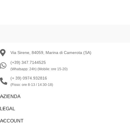
C
D
R
P
i
Via Sirene, 84059, Marina di Camerota (SA)
(+39) 347.7144525
(Whatsapp: 24h) (Mobile: ore 15-20)
(+ 39) 0974.932816
(Fisso: ore 8-13 / 14:30-18)
AZIENDA
LEGAL
ACCOUNT