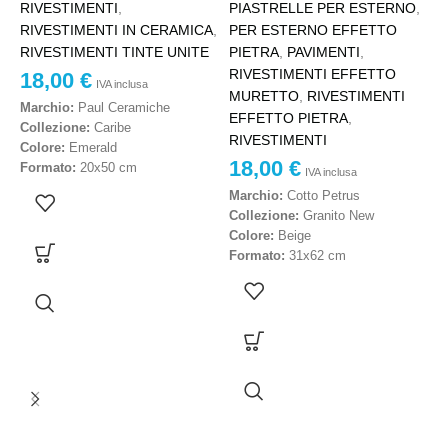
RIVESTIMENTI
,
PIASTRELLE PER ESTERNO
,
RIVESTIMENTI IN CERAMICA
,
PER ESTERNO EFFETTO
RIVESTIMENTI TINTE UNITE
PIETRA
,
PAVIMENTI
,
RIVESTIMENTI EFFETTO
18,00
€
IVA inclusa
MURETTO
,
RIVESTIMENTI
Marchio:
Paul Ceramiche
EFFETTO PIETRA
,
Collezione:
Caribe
RIVESTIMENTI
Colore:
Emerald
18,00
€
Formato:
20x50 cm
IVA inclusa
Materiale:
Ceramica
Marchio:
Cotto Petrus
Scelta:
Prima scelta
Collezione:
Granito New
Codice:
T.53
Colore:
Beige
Destinazione d’uso:
Rivestimenti
Formato:
31x62 cm
interni
Materiale:
Gres porcellanato
Effetto:
Superficie luminosa /
Scelta:
Prima scelta
decorativa
Effetto:
Pietra naturale
Stile:
Elegante, moderno,
Destinazione d’uso:
Pavimenti e
contemporaneo
rivestimenti per esterni
Produzione:
Made in Italy
Caratteristica superficie:
Resistente all’usura
Prezzo al metro quadro – IVA
inclusa
Prezzo al metro quadro – IVA
inclusa