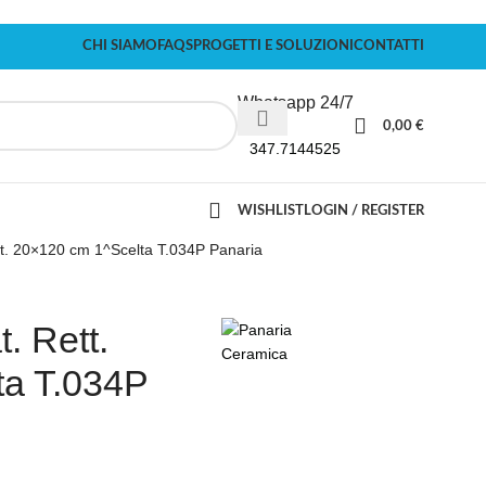
CHI SIAMO
FAQS
PROGETTI E SOLUZIONI
CONTATTI
Whatsapp 24/7
0,00
€
347.7144525
WISHLIST
LOGIN / REGISTER
tt. 20×120 cm 1^Scelta T.034P Panaria
. Rett.
ta T.034P