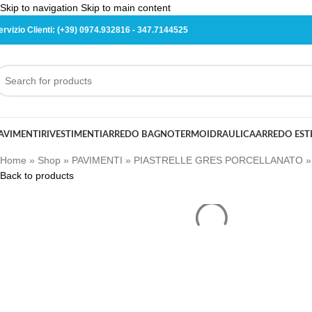
Skip to navigation
Skip to main content
ervizio Clienti:
(+39) 0974.932816
-
347.7144525
AVIMENTI
RIVESTIMENTI
ARREDO BAGNO
TERMOIDRAULICA
ARREDO ES
Home
»
Shop
»
PAVIMENTI
»
PIASTRELLE GRES PORCELLANATO
Back to products