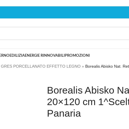
TERNO
EDILIZIA
ENERGIE RINNOVABILI
PROMOZIONI
»
GRES PORCELLANATO EFFETTO LEGNO
»
Borealis Abisko Nat. Re
Borealis Abisko Nat
20×120 cm 1^Scel
Panaria