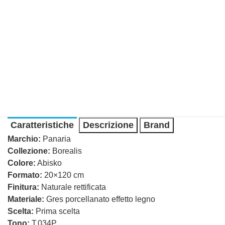
Caratteristiche
Descrizione
Brand
Marchio:
Panaria
Collezione:
Borealis
Colore:
Abisko
Formato:
20×120 cm
Finitura:
Naturale rettificata
Materiale:
Gres porcellanato effetto legno
Scelta:
Prima scelta
Tono:
T.034P