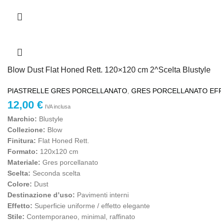
Blow Dust Flat Honed Rett. 120×120 cm 2^Scelta Blustyle
PIASTRELLE GRES PORCELLANATO
,
GRES PORCELLANATO EF
12,00
€
IVA inclusa
Marchio:
Blustyle
Collezione:
Blow
Finitura:
Flat Honed Rett.
Formato:
120x120 cm
Materiale:
Gres porcellanato
Scelta:
Seconda scelta
Colore:
Dust
Destinazione d’uso:
Pavimenti interni
Effetto:
Superficie uniforme / effetto elegante
Stile:
Contemporaneo, minimal, raffinato