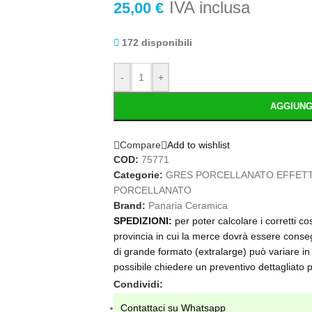
IVA inclusa
25,00
€
172 disponibili
-
+
AGGIUNG
Compare
Add to wishlist
COD:
75771
Categorie:
GRES PORCELLANATO EFFET
PORCELLANATO
Brand:
Panaria Ceramica
SPEDIZIONI:
per poter calcolare i corretti c
provincia in cui la merce dovrà essere conseg
di grande formato (extralarge) può variare in 
possibile chiedere un preventivo dettagliat
Condividi:
Contattaci su Whatsapp