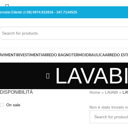
Skip to navigation
Skip to main content
ervizio Clienti:
(+39) 0974.932816
-
347.7144525
AVIMENTI
RIVESTIMENTI
ARREDO BAGNO
TERMOIDRAULICA
ARREDO ES
LAVAB
DISPONIBILITÀ
Home
»
LAVABI
»
LA
On sale
Non è stato trovato n