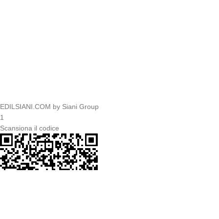
EDILSIANI.COM by Siani Group
1
Scansiona il codice