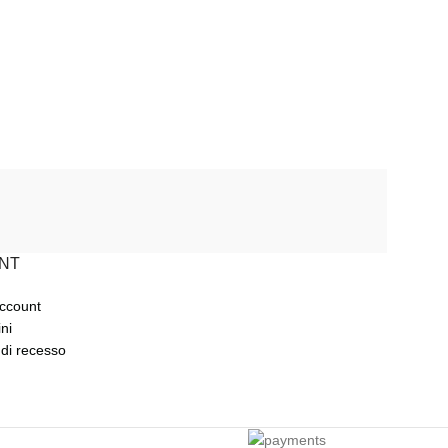
NT
account
ini
 di recesso