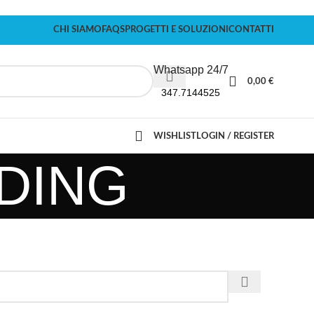
CHI SIAMO
FAQS
PROGETTI E SOLUZIONI
CONTATTI
Whatsapp 24/7
0,00
€
347.7144525
WISHLIST
LOGIN / REGISTER
DING