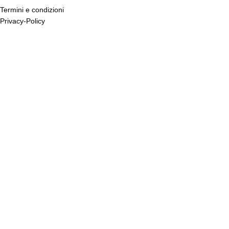
Termini e condizioni
Privacy-Policy
Cookie Policy
Account
Dettagli account
I miei ordini
Richiesta di recesso
Wishlist
Copyright © 2026 Siani s.r.l. P.Iva 02009920642 Rea 280878 All Rights
Reserved.
Shop
Filters
Wishlist