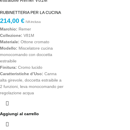
estraibile Remer V81M
RUBINETTERIA PER LA CUCINA
214,00
€
IVA inclusa
Marchio:
Remer
Collezione:
V81M
Materiale:
Ottone cromato
Modello:
Miscelatore cucina
monocomando con doccetta
estraibile
Finitura:
Cromo lucido
Caratteristiche d’Uso:
Canna
alta girevole, doccetta estraibile a
2 funzioni, leva monocomando per
regolazione acqua
Aggiungi al carrello