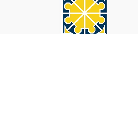
Azienda
Via Sirene, 84059, Marina di Camerota (SA)
Chi siamo
(+39) 347.7144525
FAQs
(Whatsapp: 24h) (Mobile: ore 15-20)
Progetti e Soluzioni
Contatti
(+ 39) 0974.932816
(Fisso: ore 8-13 / 14:30-18)
Copyright © 2026 Siani s.r.l. P.Iva 02009920642 Rea 280878 All Right