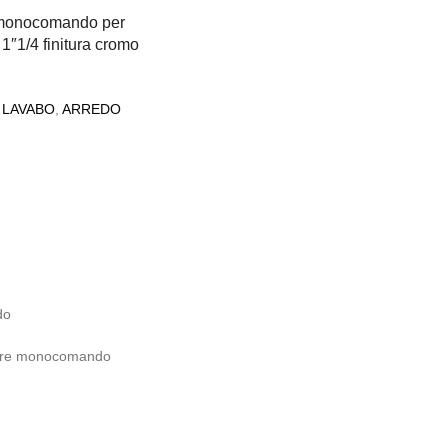
 monocomando per
1″1/4 finitura cromo
 LAVABO
,
ARREDO
do
ore monocomando