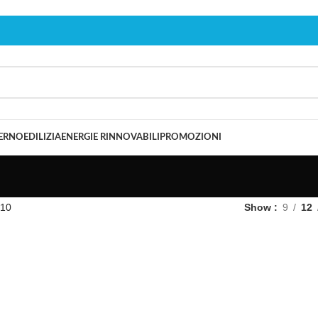
TERNO
EDILIZIA
ENERGIE RINNOVABILI
PROMOZIONI
10
Show
9
12