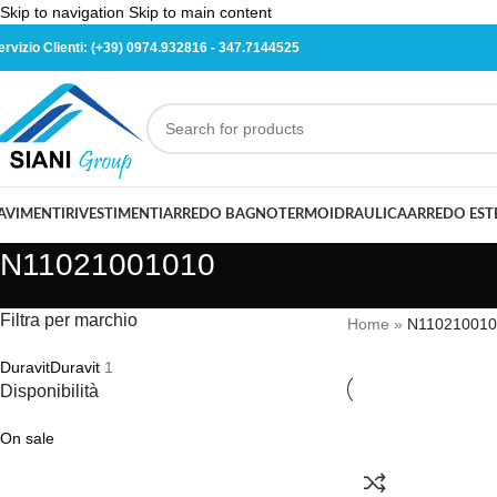
Skip to navigation
Skip to main content
ervizio Clienti:
(+39) 0974.932816
-
347.7144525
AVIMENTI
RIVESTIMENTI
ARREDO BAGNO
TERMOIDRAULICA
ARREDO ES
N11021001010
Filtra per marchio
Home
»
N110210010
Duravit
Duravit
1
Disponibilità
On sale