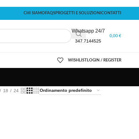
CHI SIAMO
FAQS
PROGETTI E SOLUZIONI
CONTATTI
Whatsapp 24/7
0,00
€
347.7144525
WISHLIST
LOGIN / REGISTER
18
24