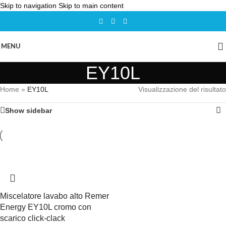
Skip to navigation
Skip to main content
MENU
EY10L
Home
»
EY10L
Visualizzazione del risultato
Show sidebar
Miscelatore lavabo alto Remer
Energy EY10L cromo con
scarico click-clack