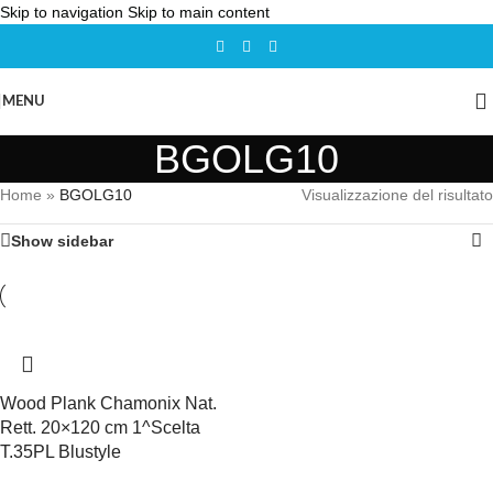
Skip to navigation
Skip to main content
MENU
BGOLG10
Home
»
BGOLG10
Visualizzazione del risultato
Show sidebar
Wood Plank Chamonix Nat.
Rett. 20×120 cm 1^Scelta
T.35PL Blustyle